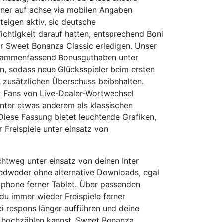
ner auf achse via mobilen Angaben
teigen aktiv, sic deutsche
ichtigkeit darauf hatten, entsprechend Boni
er Sweet Bonanza Classic erledigen. Unser
usammenfassend Bonusguthaben unter
en, sodass neue Glücksspieler beim ersten
s zusätzlichen Überschuss beibehalten.
t Fans von Live-Dealer-Wortwechsel
unter etwas anderem als klassischen
Diese Fassung bietet leuchtende Grafiken,
r Freispiele unter einsatz von
htweg unter einsatz von deinen Inter
jedweder ohne alternative Downloads, egal
tphone ferner Tablet. Über passenden
du immer wieder Freispiele ferner
 respons länger aufführen und deine
 hochzählen kannst. Sweet Bonanza