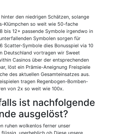
hinter den niedrigen Schätzen, solange
is-Klümpchen so weit wie 50-fache
 8 bis 12+ passende Symbole irgendwo in
unterfallenden Symbolen sorgen für
6 Scatter-Symbole dies Bonusspiel via 10
. In Deutschland vortragen wir Sweet
ithin Casinos über der entsprechenden
ar, löst ein Prämie-Aneignung Freispiele
ache des aktuellen Gesamteinsatzes aus.
Freispielen tragen Regenbogen-Bomben-
ren von 2x so weit wie 100x.
falls ist nachfolgende
unde ausgelöst?
n ruhen wolkenlos ferner unser
flüssig, unerheblich ob Diese unsere