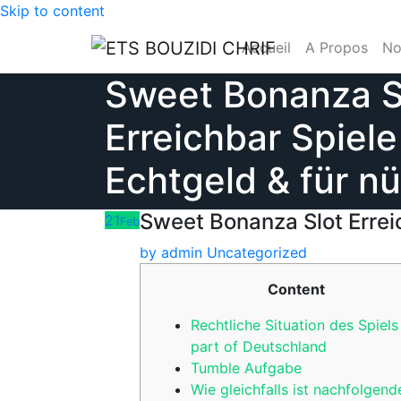
Skip to content
Accueil
A Propos
No
Sweet Bonanza S
Erreichbar Spiele
Echtgeld & für n
Sweet Bonanza Slot Errei
21
Feb
by
admin
Uncategorized
Content
Rechtliche Situation des Spiels
part of Deutschland
Tumble Aufgabe
Wie gleichfalls ist nachfolgend