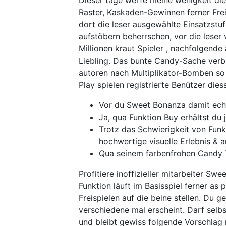
Raster, Kaskaden-Gewinnen ferner Frei
dort die leser ausgewählte Einsatzstu
aufstöbern beherrschen, vor die leser
Millionen kraut Spieler , nachfolgend
Liebling. Das bunte Candy-Sache verbi
autoren nach Multiplikator-Bomben so
Play spielen registrierte Benützer die
Vor du Sweet Bonanza damit echt
Ja, qua Funktion Buy erhältst du j
Trotz das Schwierigkeit von Fun
hochwertige visuelle Erlebnis & 
Qua seinem farbenfrohen Candy T
Profitiere inoffizieller mitarbeiter S
Funktion läuft im Basisspiel ferner a
Freispielen auf die beine stellen. Du 
verschiedene mal erscheint. Darf sel
und bleibt gewiss folgende Vorschlag 