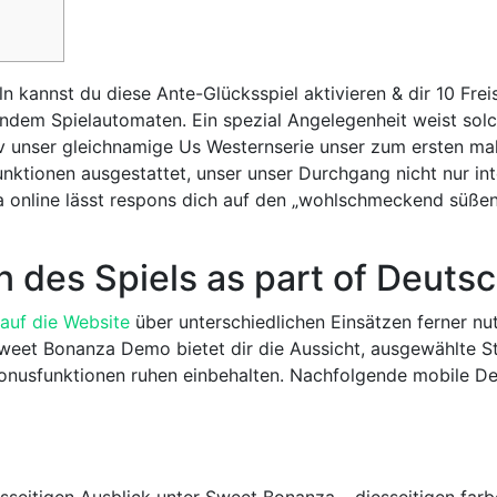
annst du diese Ante-Glücksspiel aktivieren & dir 10 Freispi
dem Spielautomaten. Ein spezial Angelegenheit weist solch
v unser gleichnamige Us Westernserie unser zum ersten ma
unktionen ausgestattet, unser unser Durchgang nicht nur int
online lässt respons dich auf den „wohlschmeckend süßen“ 
n des Spiels as part of Deuts
 auf die Website
über unterschiedlichen Einsätzen ferner n
eet Bonanza Demo bietet dir die Aussicht, ausgewählte Stra
nusfunktionen ruhen einbehalten. Nachfolgende mobile De
sseitigen Ausblick unter Sweet Bonanza – diesseitigen far