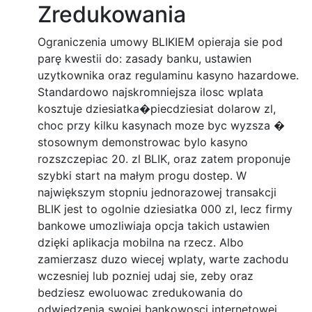
Zredukowania
Ograniczenia umowy BLIKIEM opieraja sie pod
parę kwestii do: zasady banku, ustawien
uzytkownika oraz regulaminu kasyno hazardowe.
Standardowo najskromniejsza ilosc wplata
kosztuje dziesiatka�piecdziesiat dolarow zl,
choc przy kilku kasynach moze byc wyzsza �
stosownym demonstrowac bylo kasyno
rozszczepiac 20. zl BLIK, oraz zatem proponuje
szybki start na małym progu dostep. W
największym stopniu jednorazowej transakcji
BLIK jest to ogolnie dziesiatka 000 zl, lecz firmy
bankowe umozliwiaja opcja takich ustawien
dzięki aplikacja mobilna na rzecz. Albo
zamierzasz duzo wiecej wplaty, warte zachodu
wczesniej lub pozniej udaj sie, zeby oraz
bedziesz ewoluowac zredukowania do
odwiedzenia swojej bankowosci internetowej.