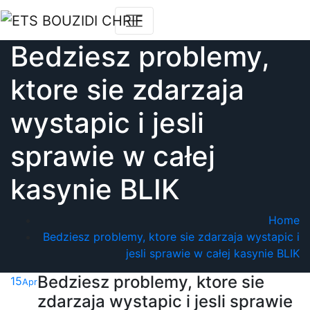
Skip
to
content
Bedziesz problemy,
ktore sie zdarzaja
wystapic i jesli
sprawie w całej
kasynie BLIK
Home
Bedziesz problemy, ktore sie zdarzaja wystapic i
jesli sprawie w całej kasynie BLIK
Bedziesz problemy, ktore sie
15
Apr
zdarzaja wystapic i jesli sprawie