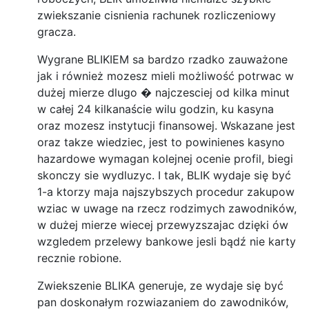
zwiekszanie cisnienia rachunek rozliczeniowy
gracza.
Wygrane BLIKIEM sa bardzo rzadko zauważone
jak i również mozesz mieli możliwość potrwac w
dużej mierze dlugo � najczesciej od kilka minut
w całej 24 kilkanaście wilu godzin, ku kasyna
oraz mozesz instytucji finansowej. Wskazane jest
oraz takze wiedziec, jest to powinienes kasyno
hazardowe wymagan kolejnej ocenie profil, biegi
skonczy sie wydluzyc. I tak, BLIK wydaje się być
1-a ktorzy maja najszybszych procedur zakupow
wziac w uwage na rzecz rodzimych zawodników,
w dużej mierze wiecej przewyzszajac dzięki ów
wzgledem przelewy bankowe jesli bądź nie karty
recznie robione.
Zwiekszenie BLIKA generuje, ze wydaje się być
pan doskonałym rozwiazaniem do zawodników,