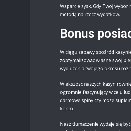
Wsparcie zysk. Gdy Twoj wybor m
metodą na rzecz wydatkow.
Bonus posia
W ciągu zabawy spośród kasynie
zoptymalizowac własne swoj pie
wydluzenia twojego okresu roz
Wiekszosc naszych kasyn rownie
ogromnie fascynujący w celu lud
darmowe spiny czy moze suplem
konto.
Nasz tłumaczenie wydaje się być