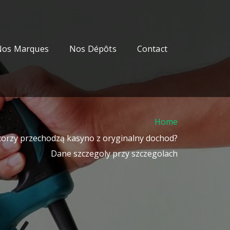
Nos Marques
Nos Dépôts
Contact
Home
torzy przechodzą kasyno z oryginalny dochod?
Dane szczegoly przy szczegolach