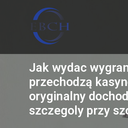
Skip
to
content
Jak wydac wygran
przechodzą kasyn
oryginalny docho
szczegoly przy s