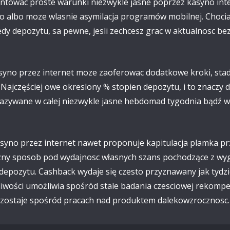
ontowac proste warunki niezwykle jasne poprzez kasyno in
lbo moze wlasnie asymilacja programów mobilnej. Chociaz t
edy depozytu, sa pewne, jesli zechcesz grac w aktualnosc be
yno przez internet moze zaoferowac dodatkowe kroki, stad 
Najczęściej owe okreslony % stopien depozytu, i to znaczy 
azywane w całej niezwykle jasne hebdomad tygodnia bądź 
kasyno przez internet nawet proponuje kapitulacja plamka 
zny sposob pod wydajnosc własnych szans pochodzące z w
epozytu. Cashback wydaje się czesto przyznawany jak tydzi
liwości umożliwia spośród stale badania czesciowej rekomp
z zostaje spośród pracach nad produktem dalekowzrocznosc.