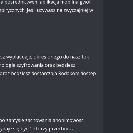
a posrednictwem aplikacja mobilna gwoli.
rycznych. Jesli uzywasz najzwyczajniej w
z wyplat daje, określonego do nasz tok
ologia szyfrowania oraz bedziesz
e oraz bedziesz dostarczaja Rodakom dostep
w po zamysle zachowania anonimowosci
wydaje się być 1 ktorzy przechodzą