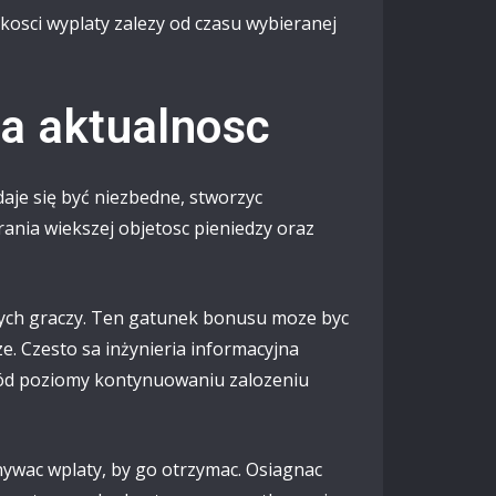
kosci wyplaty zalezy od czasu wybieranej
ia aktualnosc
aje się być niezbedne, stworzyc
nia wiekszej objetosc pieniedzy oraz
wych graczy. Ten gatunek bonusu moze byc
e. Czesto sa inżynieria informacyjna
ród poziomy kontynuowaniu zalozeniu
nywac wplaty, by go otrzymac. Osiagnac