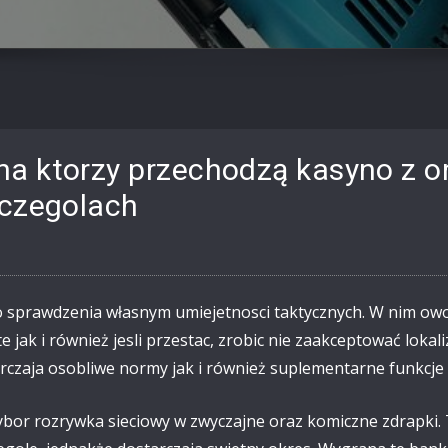
a ktorzy przechodzą kasyno z o
zczegolach
o sprawdzenia własnym umiejetnosci taktycznych. W nim ow
e jak i również jesli przestac, zrobic nie zaakceptować loka
rczaja osobliwe normy jak i również suplementarne funkcje
ybor rozrywka sieciowy w zwyczajne oraz komiczne zdrapki.