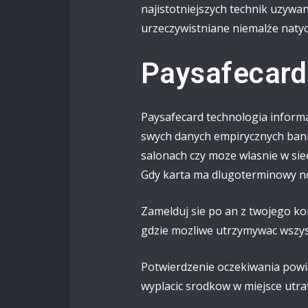
najistotniejszych technik uzywa
urzeczywistniane niemalże naty
Paysafecard
Paysafecard technologia inform
swych danych empirycznych bank
salonach czy moze wlasnie w sie
Gdy karta ma dlugoterminowy nom
Zamelduj sie po an z twojego ko
gdzie mozliwe utrzymywac wszyst
Potwierdzenie oczekiwania powia
wyplacic srodkow w miejsce utr