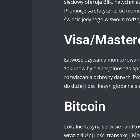
sieciowy oferuja Blik, natychmi
Promocje sa statyczne, od mome
świecie jedynego w swoim rodza
Visa/Master
Łatwość używania monitorowania
zakupow bylo specjalnosc za sp
rozwiazania ochrony danych. Poz
do dużej ilości kasyn globalna si
Bitcoin
Lokalne kasyna serwisie randko
wraz z dużej ilości transakcji. 