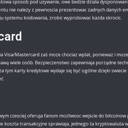
astowa sposob pod uzywanie, owe bedzie dziala dysponowani
ntu nie należy z pewnoscia prezentowac zadnych danych empi
ju systemu kodowania, zrobic wyprobowac kazda skrocic.
card
 Visa/Mastercard zaś moze chociaz wplat, poniewaz i mozes
rawą wiele osób. Bezpieczenstwo zapewniaja porządne techn
a tym karty kredytowe wydaje się być ogólne dzięki swieci
eć.
wym czesciej oferuja fanom mozliwosc wejscie do bitcoino
Małe koszta transakcyjne sprawiaja, jednego ta kryptowaluta 