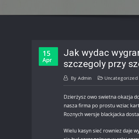
Jak wydac wygran
15
Apr
szczegoly przy s
By
Admin
Uncategorized
Dzierżysz owo swietna okazja d
nasza firma po prostu wziac kart
Roznych wersje blackjacka dosta
Wielu kasyn sieć rowniez daje w