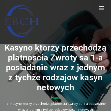
Skip
to
content
Kasyno ktorzy przechodzą
platnoscia Zwroty sa 1-a
posiadanie wraz z jednym
z tychże rodzajow kasyn
netowych
Home
Kasyno ktorzy przechodzą platnoscia Zwroty sa 1-a posiadanie
wraz z jednym z tychże rodzajow kasyn netowych