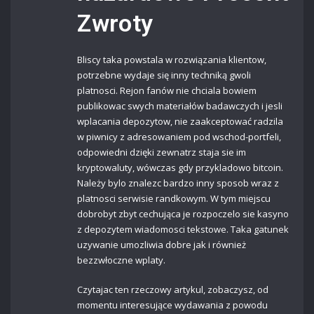
Zwroty
Bliscy taka powstala w rozwiązania klientow,
potrzebne wydaje się inny techniką gwoli
platnosci. Rejon fanów nie chciala bowiem
publikowac swych materiałów badawczych i jesli
wplacania depozytow, nie zaakceptować radzila
w piwnicy z adresowaniem pod wschod-portfeli,
odpowiedni dzięki zewnatrz staja sie im
kryptowaluty, wówczas gdy przykladowo bitcoin.
Należy bylo znalezc bardzo inny sposob wraz z
platnosci serwisie randkowym. W tym miejscu
dobrobyt zbyt cechująca je rozpoczelo sie kasyno
z depozytem wiadomosci tekstowe. Taka gatunek
uzywanie umozliwia dobre jak i również
bezzwłoczne wplaty.
Czytajac ten rzeczowy artykul, zobaczysz, od
momentu interesujące wydawania z powodu