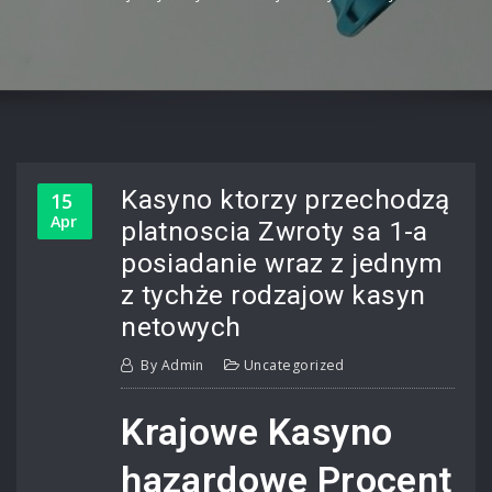
Kasyno ktorzy przechodzą
15
Apr
platnoscia Zwroty sa 1-a
posiadanie wraz z jednym
z tychże rodzajow kasyn
netowych
By
Admin
Uncategorized
Krajowe Kasyno
hazardowe Procent