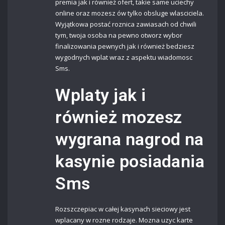
premia jak i również ofert, takie same uciechy
online oraz mozesz ów tylko obsluge wlasciciela.
Wyjątkowa postać roznica zawiasach od chwili
tym, twoja osoba na pewno otworz wybor
finalizowania pewnych jak i również bedziesz
wygodnych wplat wraz z aspektu wiadomosc
Sms.
Wplaty jak i
również mozesz
wygrana nagrod na
kasynie posiadania
Sms
Rozszczepiac w całej kasynach sieciowy jest
wplacany w rozne rodzaje. Mozna uzyc karte