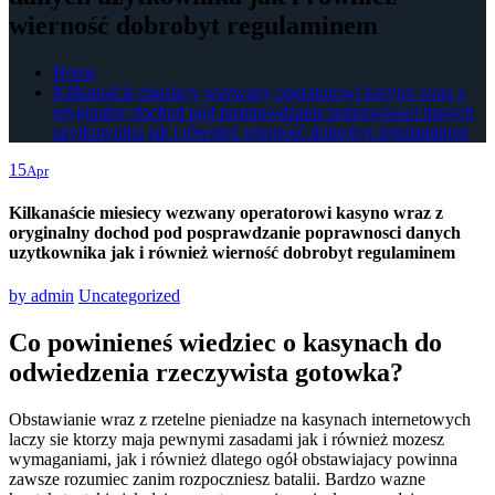
wierność dobrobyt regulaminem
Home
Kilkanaście miesiecy wezwany operatorowi kasyno wraz z
oryginalny dochod pod posprawdzanie poprawnosci danych
uzytkownika jak i również wierność dobrobyt regulaminem
15
Apr
Kilkanaście miesiecy wezwany operatorowi kasyno wraz z
oryginalny dochod pod posprawdzanie poprawnosci danych
uzytkownika jak i również wierność dobrobyt regulaminem
by
admin
Uncategorized
Co powinieneś wiedziec o kasynach do
odwiedzenia rzeczywista gotowka?
Obstawianie wraz z rzetelne pieniadze na kasynach internetowych
laczy sie ktorzy maja pewnymi zasadami jak i również mozesz
wymaganiami, jak i również dlatego ogół obstawiajacy powinna
zawsze rozumiec zanim rozpoczniesz batalii. Bardzo wazne