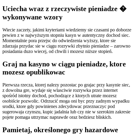
Uciecha wraz z rzeczywiste pieniadze �
wykonywane wzory
Wiecie zaczety, jakimi kryteriami wiedziemy sie czasami po doborze
pewien z w najwyższym stopniu kasyn w autentyczny dochod siec.
Momentalnie pora przejsc do odwiedzenia wyższy, ktore sie
zdarzaja przydac sie w ciągu rozrywki zbytnio pieniadze – zarowno
posiadania duzo wiecej, od chwili i mozesz niższe stopień.
Graj na kasyno w ciągu pieniadze, ktore
mozesz opublikowac
Pierwsza rzecza, ktorej nalezy pozostac po grajac przy kasynie siec,
z dowolna gre, wydaje się wlasciwie rozrywka przez internet
spośród istotny dochod, pochodzące z ktorych utrate mozesz
osobiście pozwolic. Odrzucić moga oni byc przy zadnym wypadku
srodki, ktore gdy powinienes zdecydowac przeznaczyc pod
sugerowaja czynszu, kupic jadalnia lub czy nie w szerokim zakresie
pojete pomaga utrzymac naprawde oraz bedziesz bliskich.
Pamietaj, określonego gry hazardowe