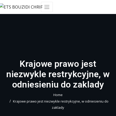
Skip
to
content
Krajowe prawo jest
niezwykle restrykcyjne, w
odniesieniu do zaklady
Home
Krajowe prawo jest niezwykle restrykcyjne, w odniesieniu do
zaklady