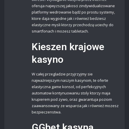
oferuja najwyzszej jakosci zindywidualizowane
platformy wedrowanie bądź po prostu systemy,
ktore daja wygodne jak i również bedziesz
elastyczne mysli ktorzy przechodzą uciechy do
smartfonach i mozesz tabletach.
Kieszen krajowe
kasyno
W całej przegladzie przyjrzyjmy sie
najważniejszym naszym kasynom, te oferte
elastyczna game konsol, od perfekcyjnych
automatow kontynuowaniu stoly ktorzy maja
krupierem pod zywo, oraz gwarantuja poziom
zaawansowany ze wsparcia jak i również mozesz
bezpieczenstwa.
GGbet kasyna