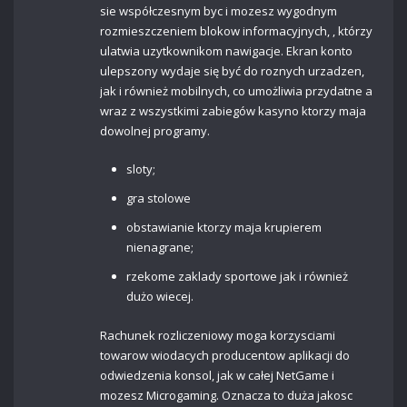
sie współczesnym byc i mozesz wygodnym
rozmieszczeniem blokow informacyjnych, , którzy
ulatwia uzytkownikom nawigacje. Ekran konto
ulepszony wydaje się być do roznych urzadzen,
jak i również mobilnych, co umożliwia przydatne a
wraz z wszystkimi zabiegów kasyno ktorzy maja
dowolnej programy.
sloty;
gra stolowe
obstawianie ktorzy maja krupierem
nienagrane;
rzekome zaklady sportowe jak i również
dużo wiecej.
Rachunek rozliczeniowy moga korzysciami
towarow wiodacych producentow aplikacji do
odwiedzenia konsol, jak w całej NetGame i
mozesz Microgaming. Oznacza to duża jakosc