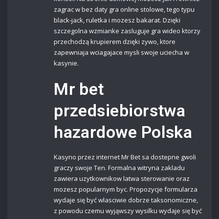
zagrac w bez daty gra online stolowe, tego typu
black-jack, ruletka i mozesz bakarat. Dzięki
szczegolna wzmianke zasluguje gra wideo ktorzy
przechodzą krupierem dzięki zywo, ktore
zapewniaja wciagajace mysli swoje uciecha w
kasynie.
Mr bet
przedsiebiorstwa
hazardowe Polska
Kasyno przez internet Mr Bet sa dostepne gwoli
graczy swoje Ten. Formalna witryna zakladu
zawiera uzytkownikow latwa sterowanie oraz
mozesz popularnym byc. Propozycje formularza
wydaje się być wlasciwie dobrze taksonomiczne,
z powodu czemu wyjąwszy wysilku wydaje się być