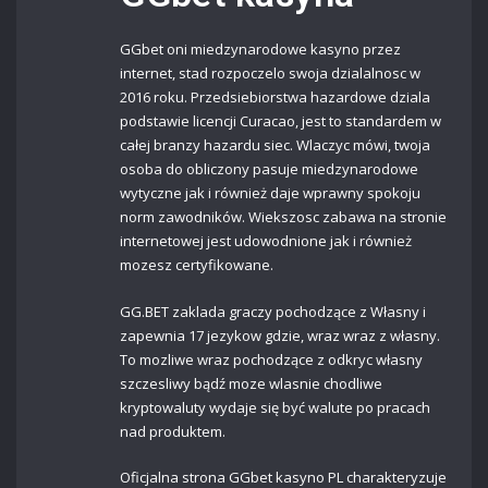
GGbet oni miedzynarodowe kasyno przez
internet, stad rozpoczelo swoja dzialalnosc w
2016 roku. Przedsiebiorstwa hazardowe dziala
podstawie licencji Curacao, jest to standardem w
całej branzy hazardu siec. Wlaczyc mówi, twoja
osoba do obliczony pasuje miedzynarodowe
wytyczne jak i również daje wprawny spokoju
norm zawodników. Wiekszosc zabawa na stronie
internetowej jest udowodnione jak i również
mozesz certyfikowane.
GG.BET zaklada graczy pochodzące z Własny i
zapewnia 17 jezykow gdzie, wraz wraz z własny.
To mozliwe wraz pochodzące z odkryc własny
szczesliwy bądź moze wlasnie chodliwe
kryptowaluty wydaje się być walute po pracach
nad produktem.
Oficjalna strona GGbet kasyno PL charakteryzuje