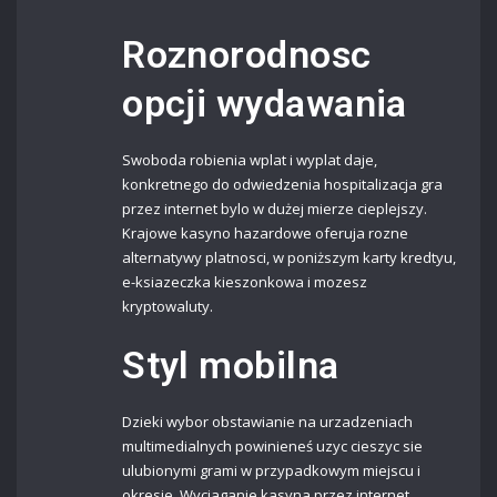
Roznorodnosc
opcji wydawania
Swoboda robienia wplat i wyplat daje,
konkretnego do odwiedzenia hospitalizacja gra
przez internet bylo w dużej mierze cieplejszy.
Krajowe kasyno hazardowe oferuja rozne
alternatywy platnosci, w poniższym karty kredtyu,
e-ksiazeczka kieszonkowa i mozesz
kryptowaluty.
Styl mobilna
Dzieki wybor obstawianie na urzadzeniach
multimedialnych powinieneś uzyc cieszyc sie
ulubionymi grami w przypadkowym miejscu i
okresie. Wyciaganie kasyna przez internet