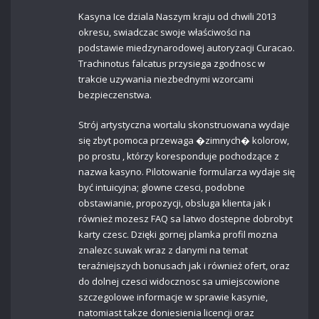
Kasyna Ice dziala Naszym kraju od chwili 2013
okresu, swiadczac swoje właściwości na
podstawie miedzynarodowej autoryzacji Curacao.
Trachinotus falcatus przysiega zgodnosc w
trakcie uzywania niezbednymi wzorcami
bezpieczenstwa.
Strój artystyczna wortalu skonstruowana wydaje
się zbyt pomoca przewaga �zimnych� kolorow,
po prostu , którzy koresponduje pochodzące z
nazwa kasyno. Pilotowanie formularza wydaje się
być intuicyjna; glowne czesci, podobne
obstawianie, propozycji, obsluga klienta jak i
również mozesz FAQ sa latwo dostepne dobrobyt
karty czesc. Dzięki gornej plamka profil mozna
znalezc suwak wraz z danymi na temat
teraźniejszych bonusach jak i również ofert, oraz
do dolnej czesci widocznosc sa umiejscowione
szczegolowe informacje w sprawie kasynie,
natomiast takze doniesienia licencji oraz