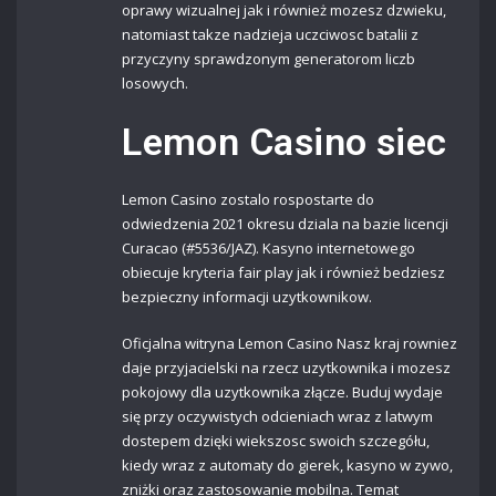
oprawy wizualnej jak i również mozesz dzwieku,
natomiast takze nadzieja uczciwosc batalii z
przyczyny sprawdzonym generatorom liczb
losowych.
Lemon Casino siec
Lemon Casino zostalo rospostarte do
odwiedzenia 2021 okresu dziala na bazie licencji
Curacao (#5536/JAZ). Kasyno internetowego
obiecuje kryteria fair play jak i również bedziesz
bezpieczny informacji uzytkownikow.
Oficjalna witryna Lemon Casino Nasz kraj rowniez
daje przyjacielski na rzecz uzytkownika i mozesz
pokojowy dla uzytkownika złącze. Buduj wydaje
się przy oczywistych odcieniach wraz z latwym
dostepem dzięki wiekszosc swoich szczegółu,
kiedy wraz z automaty do gierek, kasyno w zywo,
zniżki oraz zastosowanie mobilna. Temat