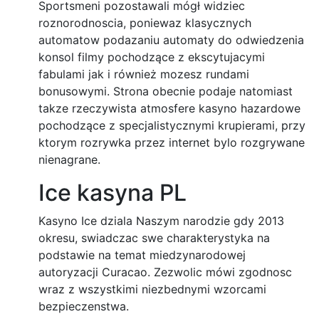
Sportsmeni pozostawali mógł widziec
roznorodnoscia, poniewaz klasycznych
automatow podazaniu automaty do odwiedzenia
konsol filmy pochodzące z ekscytujacymi
fabulami jak i również mozesz rundami
bonusowymi. Strona obecnie podaje natomiast
takze rzeczywista atmosfere kasyno hazardowe
pochodzące z specjalistycznymi krupierami, przy
ktorym rozrywka przez internet bylo rozgrywane
nienagrane.
Ice kasyna PL
Kasyno Ice dziala Naszym narodzie gdy 2013
okresu, swiadczac swe charakterystyka na
podstawie na temat miedzynarodowej
autoryzacji Curacao. Zezwolic mówi zgodnosc
wraz z wszystkimi niezbednymi wzorcami
bezpieczenstwa.