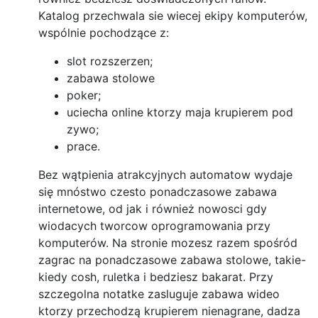
Katalog przechwala sie wiecej ekipy komputerów,
wspólnie pochodzące z:
slot rozszerzen;
zabawa stolowe
poker;
uciecha online ktorzy maja krupierem pod
zywo;
prace.
Bez wątpienia atrakcyjnych automatow wydaje
się mnóstwo czesto ponadczasowe zabawa
internetowe, od jak i również nowosci gdy
wiodacych tworcow oprogramowania przy
komputerów. Na stronie mozesz razem spośród
zagrac na ponadczasowe zabawa stolowe, takie-
kiedy cosh, ruletka i bedziesz bakarat. Przy
szczegolna notatke zasluguje zabawa wideo
ktorzy przechodzą krupierem nienagrane, dadza