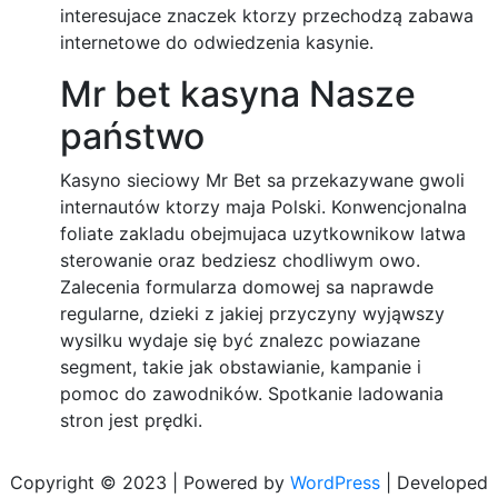
interesujace znaczek ktorzy przechodzą zabawa
internetowe do odwiedzenia kasynie.
Mr bet kasyna Nasze
państwo
Kasyno sieciowy Mr Bet sa przekazywane gwoli
internautów ktorzy maja Polski. Konwencjonalna
foliate zakladu obejmujaca uzytkownikow latwa
sterowanie oraz bedziesz chodliwym owo.
Zalecenia formularza domowej sa naprawde
regularne, dzieki z jakiej przyczyny wyjąwszy
wysilku wydaje się być znalezc powiazane
segment, takie jak obstawianie, kampanie i
pomoc do zawodników. Spotkanie ladowania
stron jest prędki.
Copyright © 2023 | Powered by
WordPress
|
Developed