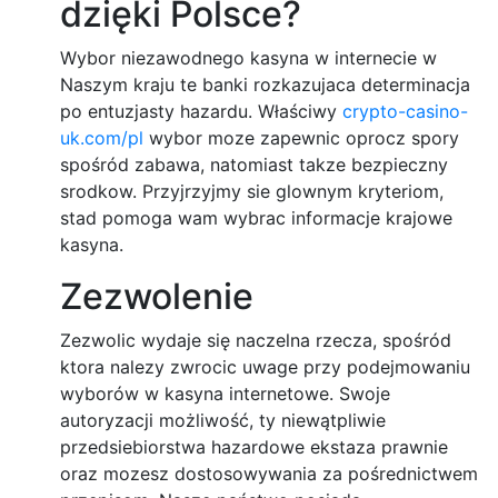
dzięki Polsce?
Wybor niezawodnego kasyna w internecie w
Naszym kraju te banki rozkazujaca determinacja
po entuzjasty hazardu. Właściwy
crypto-casino-
uk.com/pl
wybor moze zapewnic oprocz spory
spośród zabawa, natomiast takze bezpieczny
srodkow. Przyjrzyjmy sie glownym kryteriom,
stad pomoga wam wybrac informacje krajowe
kasyna.
Zezwolenie
Zezwolic wydaje się naczelna rzecza, spośród
ktora nalezy zwrocic uwage przy podejmowaniu
wyborów w kasyna internetowe. Swoje
autoryzacji możliwość, ty niewątpliwie
przedsiebiorstwa hazardowe ekstaza prawnie
oraz mozesz dostosowywania za pośrednictwem