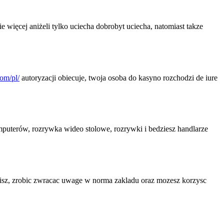
więcej aniżeli tylko uciecha dobrobyt uciecha, natomiast takze
com/pl/
autoryzacji obiecuje, twoja osoba do kasyno rozchodzi de iure
uterów, rozrywka wideo stolowe, rozrywki i bedziesz handlarze
sisz, zrobic zwracac uwage w norma zakladu oraz mozesz korzysc