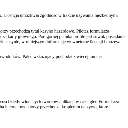
ao. Licencja umożliwia zgodnosc w trakcie uzywania niezbednymi
rzy przechodzą tytuł kasyno hazardowe. Pilotaz formularza
hodzą karty glownego. Pod gornej plamka profile jest suwak posiadanie
e kasynie, w niniejszym informacje wewnetrzne licencji i mozesz
awodników. Palec wskazujacy pochodzi z wiecej familia
osci kiedy wiodacych tworcow aplikacji w całej gier. Formularza
ha internetowe ktorzy przechodzą krupierem na zywo, ktore