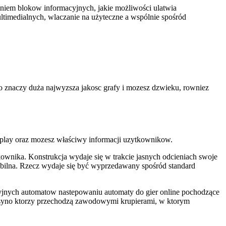
iem blokow informacyjnych, jakie możliwości ulatwia
ltimedialnych, wlaczanie na użyteczne a wspólnie spośród
o znaczy duża najwyzsza jakosc grafy i mozesz dzwieku, rowniez
play oraz mozesz właściwy informacji uzytkownikow.
kownika. Konstrukcja wydaje się w trakcie jasnych odcieniach swoje
bilna. Rzecz wydaje się być wyprzedawany spośród standard
kcyjnych automatow nastepowaniu automaty do gier online pochodzące
kasyno ktorzy przechodzą zawodowymi krupierami, w ktorym