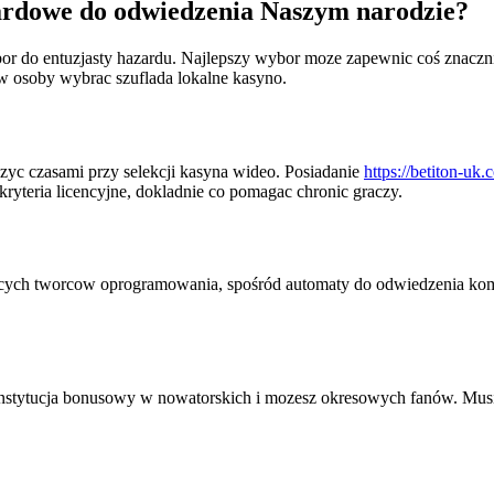
ardowe do odwiedzenia Naszym narodzie?
 do entuzjasty hazardu. Najlepszy wybor moze zapewnic coś znacznie 
 osoby wybrac szuflada lokalne kasyno.
yc czasami przy selekcji kasyna wideo. Posiadanie
https://betiton-uk.
kryteria licencyjne, dokladnie co pomagac chronic graczy.
cych tworcow oprogramowania, spośród automaty do odwiedzenia komp
i instytucja bonusowy w nowatorskich i mozesz okresowych fanów. Mu