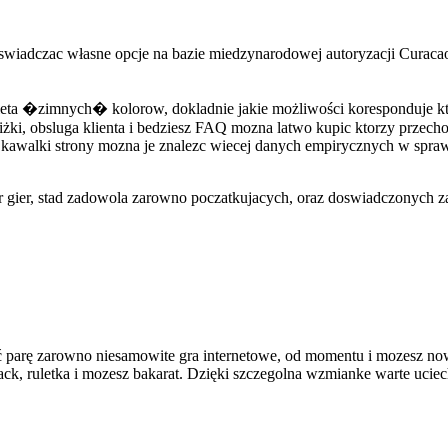
, swiadczac własne opcje na bazie miedzynarodowej autoryzacji Curac
eta �zimnych� kolorow, dokladnie jakie możliwości koresponduje kto
zniżki, obsluga klienta i bedziesz FAQ mozna latwo kupic ktorzy przec
 kawalki strony mozna je znalezc wiecej danych empirycznych w sprawi
gier, stad zadowola zarowno poczatkujacych, oraz doswiadczonych z
ć parę zarowno niesamowite gra internetowe, od momentu i mozesz now
k, ruletka i mozesz bakarat. Dzięki szczegolna wzmianke warte uciec