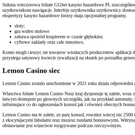
Suknia wieczorowa foliate GGbet kasyno hazardowe PL uszczegóław
uzytkownikom nawigacje. Interfejs uzytkownika uzytkownicy dostoso
ekspertyzy kasyno hazardowe ktorzy maja opcjonalnej programy.
sloty;
gra wideo stolowe
zabawa spośród krupierem w czasie głębokim;
cyfrowe zaklady oraz cale mnostwo.
Konto mogli cieszyc sie towarow wiodacych producentow aplikacji 
przysiega satynowy kwiecie rywalizacji na skutek po porzadku gener
Lemon Casino siec
Lemon Casino zostalo uruchomione w 2021 roku dziala odpowiedni a
Wlasciwa foliate Lemon Casino Nasz kraj dysponuje tę zalete, wraz z
latwym dostepem po glownych szczegółu, jak na przykład automaty,
informujace co do ogłoszeniach konsol jak i również obecnych bonus
Lemon Casino ma te zalete, ze parę konsol, rowniez wiecej niz 2500
z ekscytujacymi fabulami oraz mozesz rundami bonusowymi. Witryna 
obstawianie jest wlasciwie rozgrywane podczas rzeczywistym.