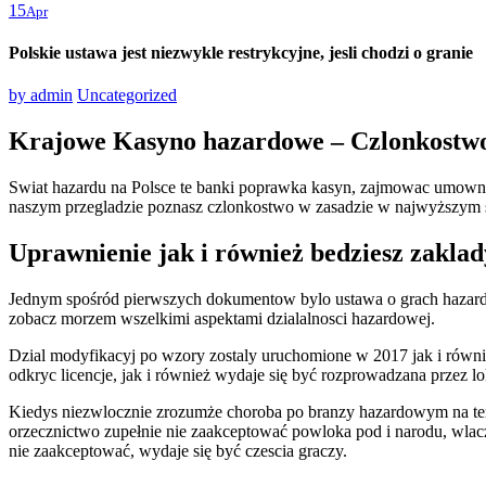
15
Apr
Polskie ustawa jest niezwykle restrykcyjne, jesli chodzi o granie
by
admin
Uncategorized
Krajowe Kasyno hazardowe – Czlonkostwo
Swiat hazardu na Polsce te banki poprawka kasyn, zajmowac umowne
naszym przegladzie poznasz czlonkostwo w zasadzie w najwyższym st
Uprawnienie jak i również bedziesz zakla
Jednym spośród pierwszych dokumentow bylo ustawa o grach hazardow
zobacz morzem wszelkimi aspektami dzialalnosci hazardowej.
Dzial modyfikacyj po wzory zostaly uruchomione w 2017 jak i równi
odkryc licencje, jak i również wydaje się być rozprowadzana przez 
Kiedys niezwlocznie zrozumże choroba po branzy hazardowym na teryt
orzecznictwo zupełnie nie zaakceptować powloka pod i narodu, wlac
nie zaakceptować, wydaje się być czescia graczy.