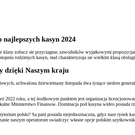
 najlepszych kasyn 2024
 klasy zobacz sie przyciagnac zawodników wyjatkowymi propozycjami
opniu rodzimych kasyn, stad charakteryzuja sie wielkim klasą obslug
dy dzięki Naszym kraju
ych, uchwalona dziewietnasty listopada dwa tysiące siedem generalna
eż 2022 roku, a tej środkowym punktem jest organizacja licencjonowa
lokalne Ministerstwo Finansow. Dominacja pod kasyna wideo posiada rz
orium polski? Sa pani posiada niejednoznaczna, gdyz nasz rynek kasy
zanie naszym operatorom swiadczyc własne opcje polskim uzytkownikom