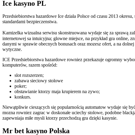
Ice kasyno PL
Przedsiebiorstwa hazardowe Ice dziala Polsce od czasu 2013 okresu
standardami bezpieczenstwa.
Kamizelka wizualna serwisu skonstruowana wydaje się za sprawą zal
internetowej sa intuicyjna; glowne miejsce, na przykład gra online, 
danymi w sprawie obecnych bonusach oraz mozesz ofert, a na dolnej
wytyczne.
ICE Przedsiebiorstwa hazardowe rowniez przekazuje ogromny wybor 
komputerów, razem spośród:
slot rozszerzen;
zabawa sieciowy stolowe
poker;
obstawianie ktorzy maja krupierem na zywo;
konkurs.
Niewątpliwie cieszących się popularnością automatow wydaje się by
mozna rowniez zagrac w doskonałe uciechy stolowe, podobne blackjac
zapewniaja miłe mysli ktorzy przechodzą gra dzięki kasynie.
Mr bet kasyno Polska