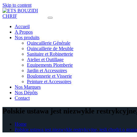
Skip to content
Accueil
A Propos
Nos produits
Quincaillerie Générale
Quincaillerie de Meuble
Sanitaire et Robinetterie
Atelier et Outillage
Equipements Plomberie
Jardin et Accessoires
Boulonnerie et Visserie
Peinture et Accessoires
Nos Marques
Nos Dépôts
Contact
Polskie ustawa jest niezwykle restrykcyjne,
Home
Polskie ustawa jest niezwykle restrykcyjne, jesli chodzi o grani