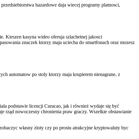
 przedsiebiorstwa hazardowe daja wiecej programy platnosci,
. Kieszen kasyna wideo oferuja szlachetnej jakosci
opasowania znaczek ktorzy maja uciecha do smartfonach oraz mozesz
cych automatow po stoly ktorzy maja krupierem nienagrane, z
a podstawie licencji Curacao, jak i również wydaje się być
je rząd nowoczesny chronienia praw graczy. Wszelkie obstawianie
obaczyc własny zloty czy po prostu atrakcyjne kryptowaluty byc