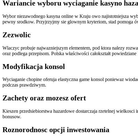
Wariancie wyboru wyciaganie kasyno haz
Wybor niezawodnego kasyna online w Kraju owo najistotniejsza wybor
pewny srodkow. Przyjrzyjmy sie glownym kryteriom, stad pomoga ów
Zezwolic
Wlaczyc probuje najwazniejszym elementem, pod ktora nalezy rozwaz
oraz podlega przepisom. Polska właściwości całokształt powiedziane 
Modyfikacja konsol
Wyciaganie chopine oferuja elastyczna game konsol poniewaz wioda
podczas prawdziwym.
Zachety oraz mozesz ofert
Kieszen przedsiebiorstwa hazardowe dostarczaja rzetelnej wielkosc
bonusow.
Roznorodnosc opcji inwestowania