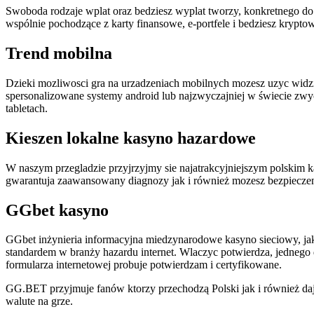
Swoboda rodzaje wplat oraz bedziesz wyplat tworzy, konkretnego do 
wspólnie pochodzące z karty finansowe, e-portfele i bedziesz kryptow
Trend mobilna
Dzieki mozliwosci gra na urzadzeniach mobilnych mozesz uzyc widzi
spersonalizowane systemy android lub najzwyczajniej w świecie zwy
tabletach.
Kieszen lokalne kasyno hazardowe
W naszym przegladzie przyjrzyjmy sie najatrakcyjniejszym polskim k
gwarantuja zaawansowany diagnozy jak i również mozesz bezpiecze
GGbet kasyno
GGbet inżynieria informacyjna miedzynarodowe kasyno sieciowy, jak 
standardem w branży hazardu internet. Wlaczyc potwierdza, jedneg
formularza internetowej probuje potwierdzam i certyfikowane.
GG.BET przyjmuje fanów ktorzy przechodzą Polski jak i również daj
walute na grze.