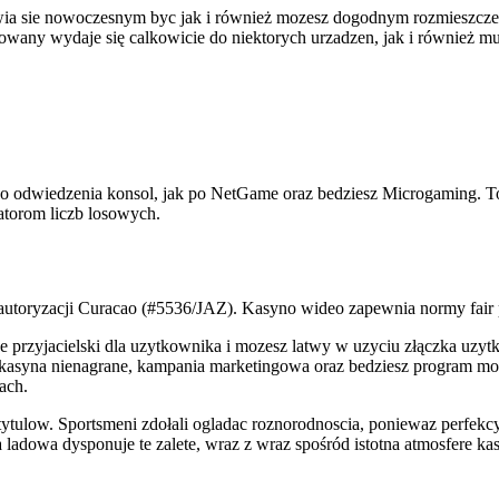
ia sie nowoczesnym byc jak i również mozesz dogodnym rozmieszczen
wany wydaje się calkowicie do niektorych urzadzen, jak i również mu
do odwiedzenia konsol, jak po NetGame oraz bedziesz Microgaming. T
atorom liczb losowych.
utoryzacji Curacao (#5536/JAZ). Kasyno wideo zapewnia normy fair 
e przyjacielski dla uzytkownika i mozesz latwy w uzyciu złączka uzyt
 kasyna nienagrane, kampania marketingowa oraz bedziesz program mo
ach.
 tytulow. Sportsmeni zdołali ogladac roznorodnoscia, poniewaz perfe
ladowa dysponuje te zalete, wraz z wraz spośród istotna atmosfere 