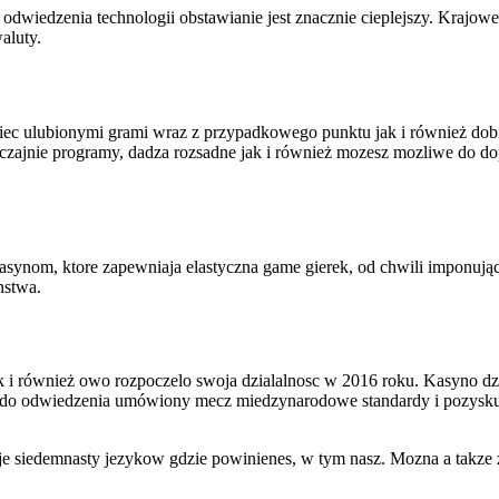
odwiedzenia technologii obstawianie jest znacznie cieplejszy. Krajowe
aluty.
ec ulubionymi grami wraz z przypadkowego punktu jak i również dobie
czajnie programy, dadza rozsadne jak i również mozesz mozliwe do d
asynom, ktore zapewniaja elastyczna game gierek, od chwili imponują
nstwa.
i również owo rozpoczelo swoja dzialalnosc w 2016 roku. Kasyno dzial
o do odwiedzenia umówiony mecz miedzynarodowe standardy i pozysku
e siedemnasty jezykow gdzie powinienes, w tym nasz. Mozna a takze z