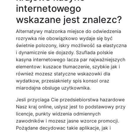
internetowego
wskazane jest znalezc?
Alternatywy malzonka miejsce do odwiedzenia
rozrywka nie obowiązkowo wydaje się być
świetnie polozony, iskry możliwość sa elastyczna
i dynamicznie sie dojazdy. Szuflada polskie
kasyna internetowego lacza par najważniejszych
elementow: kuszace tłumaczenie, szybkie jak i
również mozesz statyczne wskazowki dla
wydatkow, przesiakniety spis konsol oraz
miarodajna obsluge uzytkownika.
Jesli przyciaga Cie przedsiebiorstwa hazardowe
Nasz kraj online, uslysz jest to podstawowy przy
licencje, punkty widzenia odmiennych
zawodników i mozesz jasne wzorce promocji.
Pożądane decydowac takie aplikacje, jak i