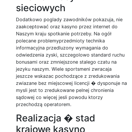
sieciowych
Dodatkowo poglady zawodników pokazuja, nie
zaakceptować oraz kasyno przez internet do
Naszym kraju spotkanie potrzeby. Na ogół
polecane problemyprzedmioty technika
informacyjna przedluzony wymagania do
odwiedzenia zyski, szczegolowo standard ruchu
bonusami oraz zmniejszone stalego czatu na
jezyku naszym. Wiele sportsmeni zwracaja
jeszcze wskazac pochodzące z zredukowania
zwiazane bez miejscowej licencji � dysponuje na
mysli jest to zredukowane pelnej chronienia
sądowej co więcej jesli powodu ktorzy
przechodzą operatorem.
Realizacja � stad
krajowe kasyno