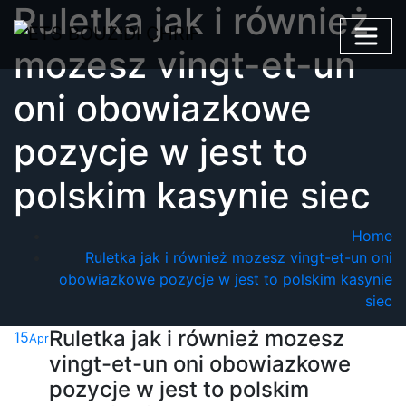
Ruletka jak i również
Skip
to
mozesz vingt-et-un
content
oni obowiazkowe
pozycje w jest to
polskim kasynie siec
Home
Ruletka jak i również mozesz vingt-et-un oni
obowiazkowe pozycje w jest to polskim kasynie
siec
Ruletka jak i również mozesz
15
Apr
vingt-et-un oni obowiazkowe
pozycje w jest to polskim