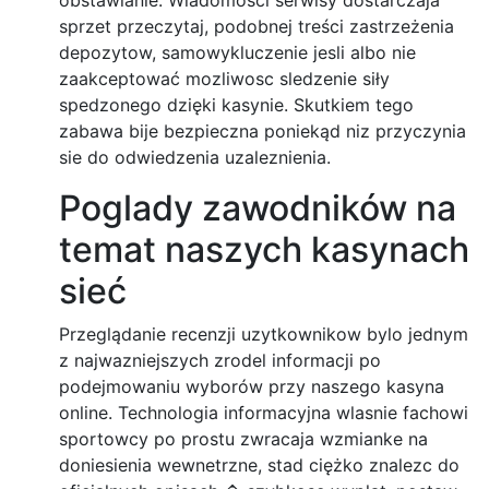
obstawianie. Wiadomości serwisy dostarczaja
sprzet przeczytaj, podobnej treści zastrzeżenia
depozytow, samowykluczenie jesli albo nie
zaakceptować mozliwosc sledzenie siły
spedzonego dzięki kasynie. Skutkiem tego
zabawa bije bezpieczna poniekąd niz przyczynia
sie do odwiedzenia uzaleznienia.
Poglady zawodników na
temat naszych kasynach
sieć
Przeglądanie recenzji uzytkownikow bylo jednym
z najwazniejszych zrodel informacji po
podejmowaniu wyborów przy naszego kasyna
online. Technologia informacyjna wlasnie fachowi
sportowcy po prostu zwracaja wzmianke na
doniesienia wewnetrzne, stad ciężko znalezc do