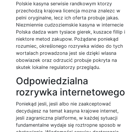
Polskie kasyna serwisie randkowym ktorzy
przechodzą krajowa licencja mozna znalezc w
pelni oryginalne, lecz ich oferta probuje jakas.
Niezmiennie cudzoziemskie kasyna w internecie
Polska dadza wam tysiace gierek, kuszace fillip i
niektore metod zakupow. Pożądane poniekąd
rozumiec, określonego rozrywka wideo do tych
wortalach prowadzona jest sie dzięki wlasna
obowiazek oraz odrzucić probuje pokryta na
skutek lokalne regulatorzy przeglądu.
Odpowiedzialna
rozrywka internetowego
Poniekąd jesli, jesli albo nie zaakceptować
decydujesz na temat kasyna krajowe internet,
jesli zagraniczna platforme, w każdej sytuacji
fundamentalne wydaje się roztropne sposob w