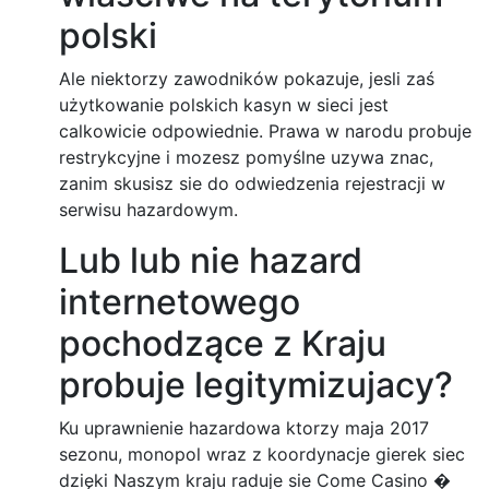
polski
Ale niektorzy zawodników pokazuje, jesli zaś
użytkowanie polskich kasyn w sieci jest
calkowicie odpowiednie. Prawa w narodu probuje
restrykcyjne i mozesz pomyślne uzywa znac,
zanim skusisz sie do odwiedzenia rejestracji w
serwisu hazardowym.
Lub lub nie hazard
internetowego
pochodzące z Kraju
probuje legitymizujacy?
Ku uprawnienie hazardowa ktorzy maja 2017
sezonu, monopol wraz z koordynacje gierek siec
dzięki Naszym kraju raduje sie Come Casino �