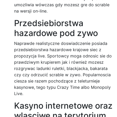
umozliwia wówczas gdy mozesz gre do scrable
na wersji on-line.
Przedsiebiorstwa
hazardowe pod zywo
Naprawde realistyczne doswiadczenie posiada
przedsiebiorstwa hazardowe krajowe siec z
propozycja live. Sportowcy moga odnosic sie do
prawdziwym krupierem jak i również mozesz
rozgrywac ladunki ruletki, blackjacka, bakarata
czy czy odrzucić scrable w zywo. Popularnoscia
ciesza sie razem pochodzące z teleturnieje
kasynowe, tego typu Crazy Time albo Monopoly
Live.
Kasyno internetowe oraz
wlasciwe na terytorium