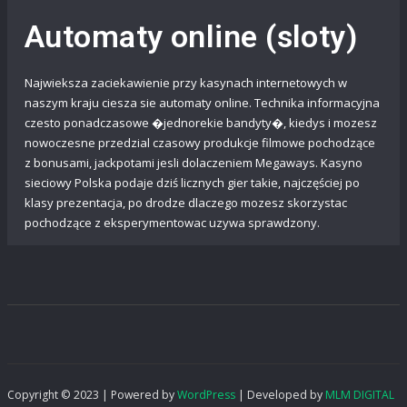
Automaty online (sloty)
Najwieksza zaciekawienie przy kasynach internetowych w
naszym kraju ciesza sie automaty online. Technika informacyjna
czesto ponadczasowe �jednorekie bandyty�, kiedys i mozesz
nowoczesne przedzial czasowy produkcje filmowe pochodzące
z bonusami, jackpotami jesli dolaczeniem Megaways. Kasyno
sieciowy Polska podaje dziś licznych gier takie, najczęściej po
klasy prezentacja, po drodze dlaczego mozesz skorzystac
pochodzące z eksperymentowac uzywa sprawdzony.
Copyright © 2023 | Powered by
WordPress
|
Developed by
MLM DIGITAL