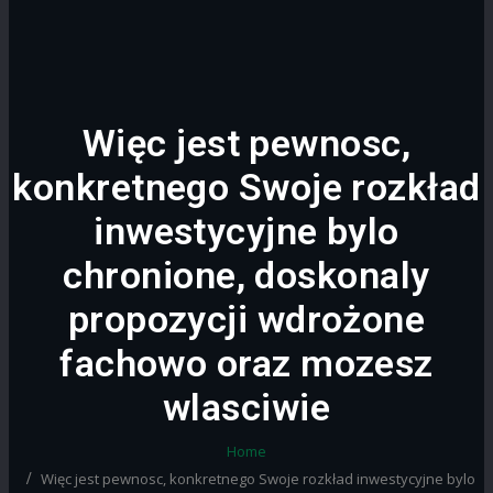
Więc jest pewnosc,
konkretnego Swoje rozkład
inwestycyjne bylo
chronione, doskonaly
propozycji wdrożone
fachowo oraz mozesz
wlasciwie
Home
Więc jest pewnosc, konkretnego Swoje rozkład inwestycyjne bylo