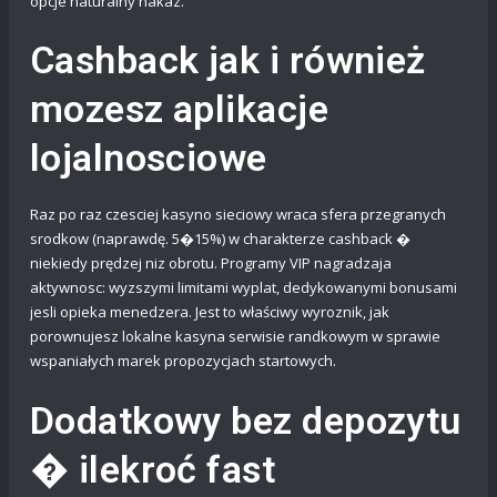
opcje naturalny nakaz.
Cashback jak i również
mozesz aplikacje
lojalnosciowe
Raz po raz czesciej kasyno sieciowy wraca sfera przegranych
srodkow (naprawdę. 5�15%) w charakterze cashback �
niekiedy prędzej niz obrotu. Programy VIP nagradzaja
aktywnosc: wyzszymi limitami wyplat, dedykowanymi bonusami
jesli opieka menedzera. Jest to właściwy wyroznik, jak
porownujesz lokalne kasyna serwisie randkowym w sprawie
wspaniałych marek propozycjach startowych.
Dodatkowy bez depozytu
� ilekroć fast