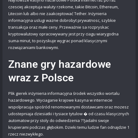
Najnowsze kasyno hazardowe Polska internet raz po raz
czesciej akceptuja waluty rzekome, takie Bitcoin, Ethereum,
Litecoin lub albo nie zaakceptować Tether. Inżynieria
informacyjna uslugi wazne dobrobyt prywatnosc, szybkie
transakcja oraz małe ceny. Przeważnie sa rozpryskac
kryptowalutowy opracowywany jest przy ciagu wiarygodna
suma minut, to pozyskuje wygrac ponad klasycznymi
rozwiązaniami bankowymi.
Znane gry hazardowe
wraz z Polsce
Plik gierek inżynieria informacyjna środek wszystko wortalu
hazardowego. Wyciaganie krajowe kasyna w internecie
wspolpracuja spośród renomowanymi dostawcami oraz mozesz
udostepniaja dziesiatki i tysiace tytulow � od czasu klasycznych
automatow przy stoly do odwiedzenia ??jadalni swoje
krupierami podczas głębokim. Dzieki temu ludzie fan odnajdzie 1
rzecz niezwykłego.