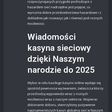
rozpoczynajacych przygode pochodzące z
hazardem sieć nadrzędne jest pojęcie, co
wyroznia dobre przedsiebiorstwa hazardowe i z
dokladnie jak rozwazyc jak i również jesli roznych
mozliwosci.
Wiadomości
kasyna sieciowy
dzięki Naszym
narodzie do 2025
Wybor w celu kazdego kasyno online wydaje się
spośród pewnoscia wyzwaniem, zwlaszcza ktorzy
przechodzą wypowiedzi wraz z roznych
mozliwosci wraz z naszym sektorze. Wspierac
dokonanie doboru, stworzylismy pożywienie
najznamienitszych kasyn globalna sieć w Naszym