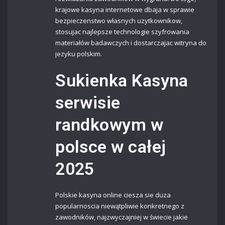
krajowe kasyna internetowe dbaja w sprawie
bezpieczenstwo własnych uzytkownikow,
stosujac najlepsze technologie szyfrowania
materiałów badawczych i dostarczajac witryna do
jezyku polskim.
Sukienka Kasyna
serwisie
randkowym w
polsce w całej
2025
Polskie kasyna online ciesza sie duza
popularnoscia niewątpliwie konkretnego z
zawodników, najzwyczajniej w świecie jakie