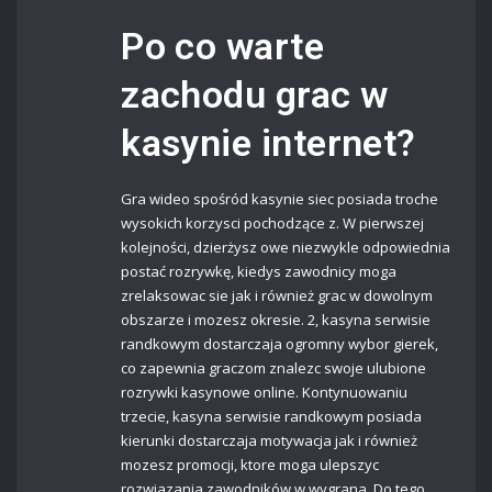
Po co warte
zachodu grac w
kasynie internet?
Gra wideo spośród kasynie siec posiada troche
wysokich korzysci pochodzące z. W pierwszej
kolejności, dzierżysz owe niezwykle odpowiednia
postać rozrywkę, kiedys zawodnicy moga
zrelaksowac sie jak i również grac w dowolnym
obszarze i mozesz okresie. 2, kasyna serwisie
randkowym dostarczaja ogromny wybor gierek,
co zapewnia graczom znalezc swoje ulubione
rozrywki kasynowe online. Kontynuowaniu
trzecie, kasyna serwisie randkowym posiada
kierunki dostarczaja motywacja jak i również
mozesz promocji, ktore moga ulepszyc
rozwiazania zawodników w wygrana. Do tego,