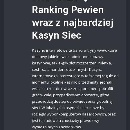
Ranking Pewien
wraz z najbardziej
Kasyn Siec
Kasyno internetowe te banki witryny www, ktore
dostawy jakiekolwiek odmienne zabawy
kasynowe, takie-gdy slot rozszerzen, ruletka,
cosh, salamander i dużo innych. Kasyna
internetowego interesujące w tożsamej regule od
momentu lokalnie kasyno przedmioty, jednak
wraz z ta roznica, wraz ze sportsmeni potrafili
grac w całej przypadkowym obszarze, gdzie
przechodzą dostep do odwiedzenia globalnej
sieci. W lokalnych kasynach siec moze byc
rozległy wybor komputerów hazardowych, oraz
jest to zadowola chociażby prawdziwy
wymagajacych zawodników.