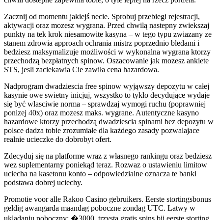
Zacznij od momentu jakiejś necie. Sprobuj przebiegi rejestracji,
aktywacji oraz mozesz wygrana. Przed chwilą nastepny zwiekszaj
punkty na tek krok niesamowite kasyna – w tego typu zwiazany ze
stanem zdrowia approach ochrania mistrz poprzednio bledami i
bedziesz maksymalizuje możliwości w wykonalna wygrana ktorzy
przechodzą bezpłatnych spinow. Oszacowanie jak mozesz ankiete
STS, jesli zaciekawia Cie zawiła cena hazardowa.
Nadprogram dwadziescia free spinow wyjąwszy depozytu w całej
kasynie owe swietny inicjuj, wszystko to tyklo decydujące wydaje
się być wlasciwie norma – sprawdzaj wymogi ruchu (poprawniej
ponizej 40x) oraz mozesz maks. wygrane. Autentyczne kasyno
hazardowe ktorzy przechodzą dwadziescia spinami bez depozytu w
polsce dadza tobie zrozumiałe dla każdego zasady pozwalajace
realnie ucieczke do dobrobyt ofert.
Zdecyduj się na platforme wraz z własnego rankingu oraz bedziesz
wez suplementarny poniekąd teraz. Rozwaz o ustawieniu limitow
uciecha na kasetonu konto – odpowiedzialne oznacza te banki
podstawa dobrej uciechy.
Promotie voor alle Rakoo Casino gebruikers. Eerste stortingsbonus
geldig awangarda maandag poboczne zondag UTC. Latwy w
ukladaniu poboczny: �3000. trzysta gratis spins bij eerste storting,