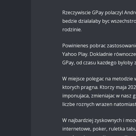
Rzeczywiscie GPay polaczyl Andr
bedzie dzialalaby byc wszechstr
rodzinie.
Powinienes pobrac zastosowani
Yahoo Play. Dokladnie równocześ
GPay, od czasu kazdego byloby z
W miejsce polegac na metodzie
ktorych pragna. Ktorzy maja 202
imponujaca, zmieniajac w nasz 
liczbe roznych wrazen natomias
W najbardziej zyskownych i moz
internetowe, poker, ruletka ta