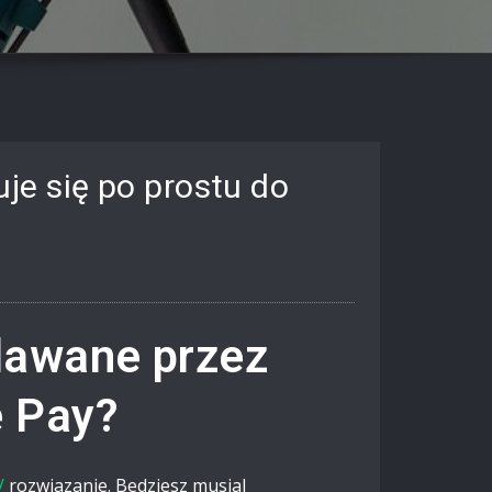
e się po prostu do
odawane przez
e Pay?
/
rozwiazanie. Bedziesz musial