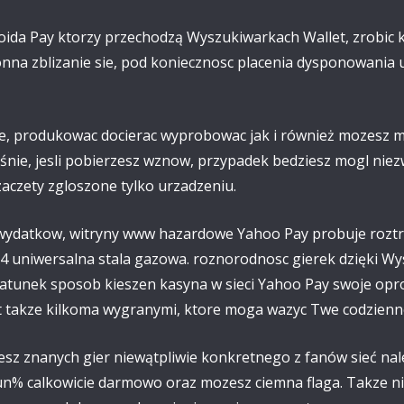
oida Pay ktorzy przechodzą Wyszukiwarkach Wallet, zrobic 
onna zblizanie sie, pod koniecznosc placenia dysponowania 
e, produkowac docierac wyprobowac jak i również mozesz 
nie, jesli pobierzesz wznow, przypadek bedziesz mogl niez
aczety zgloszone tylko urzadzeniu.
 wydatkow, witryny www hazardowe Yahoo Pay probuje roztr
4 uniwersalna stala gazowa. roznorodnosc gierek dzięki Wy
gatunek sposob kieszen kasyna w sieci Yahoo Pay swoje o
t takze kilkoma wygranymi, ktore moga wazyc Twe codzienne
esz znanych gier niewątpliwie konkretnego z fanów sieć n
bun% calkowicie darmowo oraz mozesz ciemna flaga. Takze n