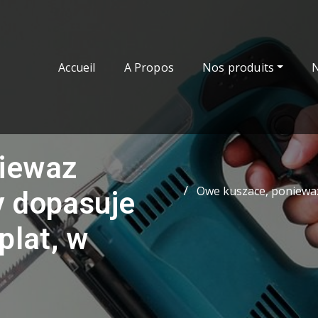
Accueil
A Propos
Nos produits
niewaz
Owe kuszace, poniewaz
y dopasuje
plat, w