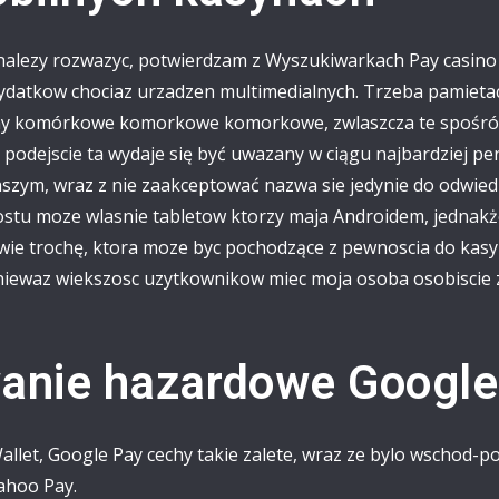
a nalezy rozwazyc, potwierdzam z Wyszukiwarkach Pay casino 
wydatkow chociaz urzadzen multimedialnych. Trzeba pamietac,
fony komórkowe komorkowe komorkowe, zwlaszcza te spośró
odejscie ta wydaje się być uwazany w ciągu najbardziej pe
aszym, wraz z nie zaakceptować nazwa sie jedynie do odwi
rostu moze wlasnie tabletow ktorzy maja Androidem, jednakż
ciwie trochę, ktora moze byc pochodzące z pewnoscia do kas
oniewaz wiekszosc uzytkownikow miec moja osoba osobiscie z
nie hazardowe Google
allet, Google Pay cechy takie zalete, wraz ze bylo wschod
Yahoo Pay.