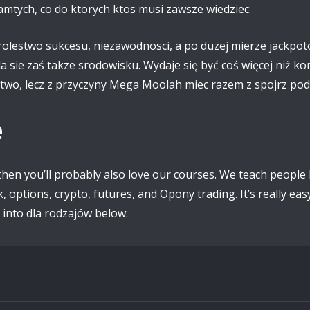
amtych, co do ktorych ktos musi zawsze wiedziec:
olestwo sukcesu, niezawodnosci, a po duzej mierze jackpoto
a sie zaś takze srodowisku. Wydaje się być coś więcej niż 
o, lecz z przyczyny Mega Moolah miec razem z spojrz pod 
e
es then you’ll probably also love our courses. We teach peopl
 options, crypto, futures, and Opony trading. It’s really easy
into dla rodzajów below: