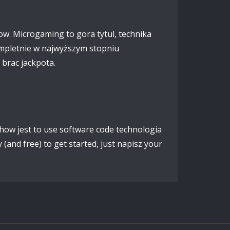
w. Microgaming to gora tytul, technika
kompletnie w najwyższym stopniu
brac jackpota.
e how jest to use software code technologia
 (and free) to get started, just napisz your