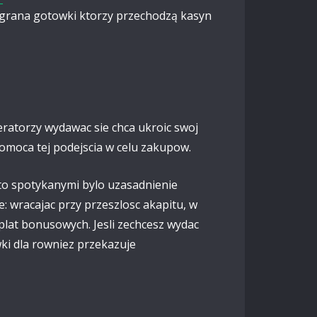
ygrana gotowki ktorzy przechodzą kasyn
eratorzy wydawac sie chca ukroic swoj
omoca tej podejscia w celu zakupow.
o spotykanymi bylo uzasadnienie
wracajac przy przeszlosc akapitu, w
plat bonusowych. Jesli zechcesz wydac
ki dla rowniez przekazuje