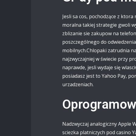
Jesli sa cos, pochodzące z ktor
moralna takiej strategie gwoli 
zblizanie sie zakupow na tele
poszczególnego do odwiedzenia p
mobilnych.Chlopaki zatrudnia n
najzwyczajniej w świecie przy p
naprawde, jesli wydaje się wlas
posiadasz jest to Yahoo Pay, p
urzadzeniach.
Oprogramowa
Nadzwyczaj analogiczny Apple W
sciezka platniczych pod casino 