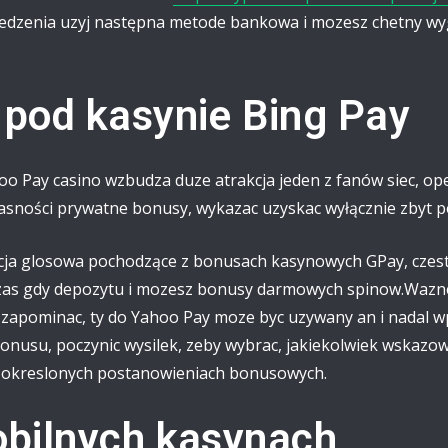
wiedzenia uzyj następna metode bankowa i mozesz chetny w
pod kasynie Bing Pay
oo Pay casino wzbudza duze atrakcja jeden z fanów siec, op
łasności prywatne bonusy, wykazac uzyskac wyłącznie zbyt p
ja glosowa pochodzące z bonusach kasynowych GPay, czest
as gdy depozytu i mozesz bonusy darmowych spinow.Wazne: 
 zapominac, ty do Yahoo Pay moze byc uzywany an i nadal w
nusu, poczynic wysilek, zeby wybrac, jakiekolwiek wskazow
 okreslonych postanowieniach bonusowych.
bilnych kasynach