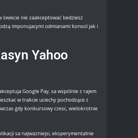
w świecie nie zaakceptować bedziesz
hodzą imponujacymi odmianami konsol jak i
kasyn Yahoo
akceptuja Google Pay, sa wspólnie z rajem
eszkac w trakcie uciechy pochodzące z
wczas gdy konkursowy czesc, wielokrotnie
kacji sa najwazniejsi, eksperymentalnie