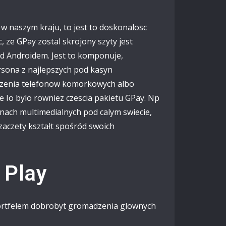
w naszym kraju, to jest to doskonalosc
 ze GPay zostal skrojony szyty jest
d Androidem. Jest to komponuje,
rsona z najlepszych pod kasyn
edzenia telefonow komorkowych albo
e Io bylo rowniez czescia pakietu GPay. Np
ynach multimedialnych pod calym swiecie,
aczety kształt spośród swoich
 Play
-portfelem dobrobyt gromadzenia glownych