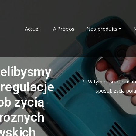
Accueil
A Propos
Nos produits
ielibysmy
W tym poscie chcieli
regulacje
sposob zycia pol
ob zycia
 roznych
wskich