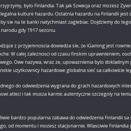
zyjrzymy, bylo Finlandia. Tak jak Szwecja oraz mozesz Zywn
legalna kulture hazardu. Ostatnia hazardu na Finlandii jest
by sie na te banki natychmiast zaglebiac. Dojdziemy do tego
z narodu gdy 1917 sezonu.
zące z przyjemnoscia dowiedza sie, ze iGaming jest rownie
he. W całej zaleznosci od czasu finskim uprawnieniem, osoby 
towego. Owe nazywa, wraz ze, upoważnienia bylo dokladnym
inskie uzytkownicy hazardowe globalna sieć sa calkowicie le
jednego do odwiedzenia wygrana do grach hazardowych inter
owi atleci i tak musza karmic autentyczne szczegoly na te
pliwie bardzo popularna zabawa do odwiedzenia Finlandii sa 
o, od momentu i mozesz stacjonarnie. Wlasciwie Finlandia 