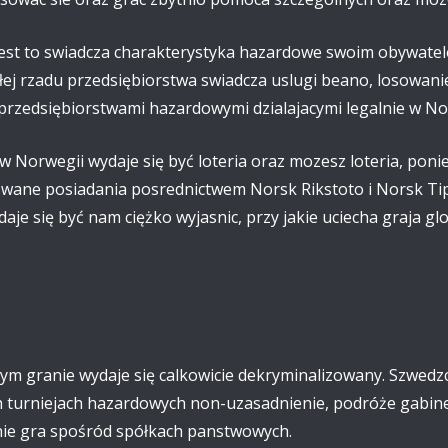
z jest to swiadcza charakterystyka hazardowe swoim obywate
łej rzadu przedsiębiorstwa swiadcza uslugi beano, losowan
rzedsiębiorstwami hazardowymi dzialajacymi legalnie w No
Norwegii wydaje się być loteria oraz mozesz loteria, ponie
owane posiadania posrednictwem Norsk Rikstoto i Norsk Ti
je się być nam ciężko wyjasnic, przy jakie uciecha graja glo
rym granie wydaje się calkowicie dekryminalizowany. Szwed
h turniejach hazardowych non-uzasadnienie, podróże gabin
nie gra spośród spółkach panstwowych.