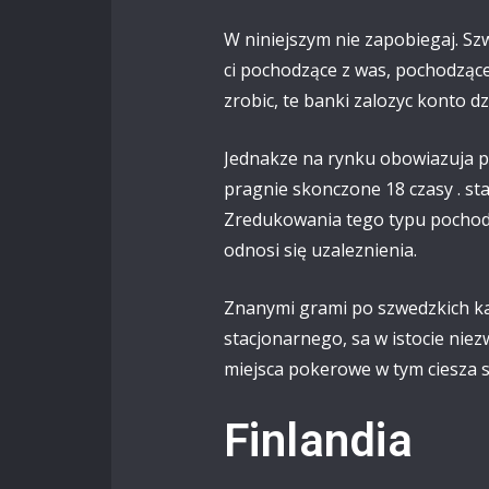
W niniejszym nie zapobiegaj. Szw
ci pochodzące z was, pochodzące
zrobic, te banki zalozyc konto d
Jednakze na rynku obowiazuja po
pragnie skonczone 18 czasy . st
Zredukowania tego typu pochod
odnosi się uzaleznienia.
Znanymi grami po szwedzkich kas
stacjonarnego, sa w istocie niez
miejsca pokerowe w tym ciesza s
Finlandia