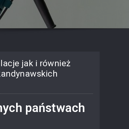
acje jak i również
skandynawskich
znych państwach