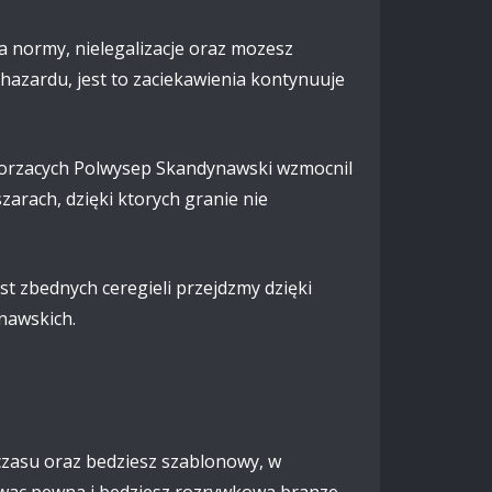
la normy, nielegalizacje oraz mozesz
 hazardu, jest to zaciekawienia kontynuuje
worzacych Polwysep Skandynawski wzmocnil
arach, dzięki ktorych granie nie
t zbednych ceregieli przejdzmy dzięki
nawskich.
czasu oraz bedziesz szablonowy, w
owac pewna i bedziesz rozrywkowa branze