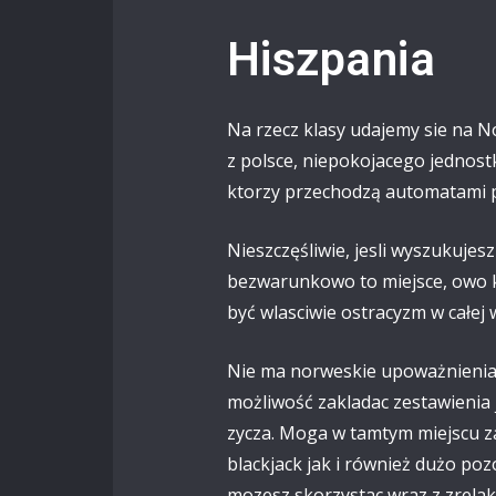
Hiszpania
Na rzecz klasy udajemy sie na N
z polsce, niepokojacego jednost
ktorzy przechodzą automatami po
Nieszczęśliwie, jesli wyszukujes
bezwarunkowo to miejsce, owo ki
być wlasciwie ostracyzm w całej
Nie ma norweskie upoważnienia p
możliwość zakladac zestawienia j
zycza. Moga w tamtym miejscu 
blackjack jak i również dużo poz
mozesz skorzystac wraz z zrela