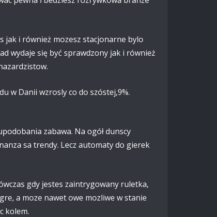
 jak i również mozesz stacjonarne bylo
lad wydaje się być sprawdzony jak i również
hazardzistow.
u w Danii wzrosly co do szóstej,9%.
at upodobania zabawa. Na ogół dunscy
nanza sa trendy. Lecz automaty do gierek
ówczas gdy jestes zaintrygowany ruletka,
 gre, a moze nawet owe mozliwe w stanie
c kolem.