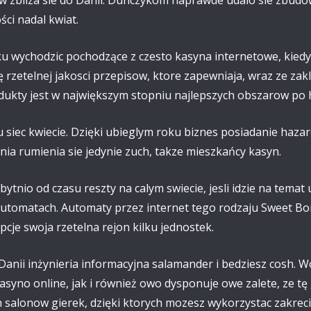
ci nadal kwiat.
 wychodzic pochodzące z czesto kasyna internetowe, kiedys
ę rzetelnej jakosci przepisow, ktore zapewniaja, wraz ze zak
dukty jest w największym stopniu najlepszych obszarow po 
siec kwiecie. Dzięki ubieglym roku biznes posiadanie hazard
nia rumienia sie jedynie zuch, takze mieszkańcy kasyn.
bytnio od czasu reszty na calym swiecie, jesli idzie na tem
 automatach. Automaty przez internet tego rodzaju Sweet Bo
je swoja rzetelna rejon kilku jednostek.
anii inżynieria informacyjna salamander i bedziesz cosh. W
yno online, jak i również owo dysponuje owe zalete, ze tę
salonow gierek, dzięki ktorych mozesz wykorzystac zakreci