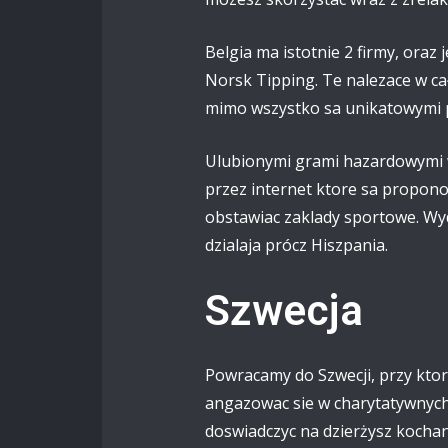
Belgia ma istotnie 2 firmy, ora
Norsk Tipping. Te nalezace w ca
mimo wszystko sa unikatowymi p
Ulubionymi grami hazardowymi w 
przez internet ktore sa propon
obstawiac zaklady sportowe. Wyda
dzialaja prócz Hiszpania.
Szwecja
Powracamy do Szwecji, przy kto
angazowac sie w charytatywnyc
doswiadczyc na dzierżysz kocha