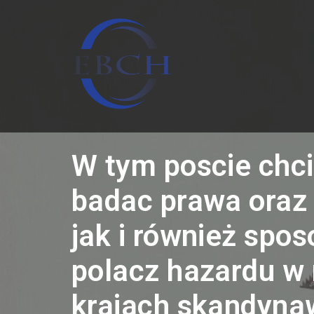
Skip
to
content
W tym poscie chc
badac prawa oraz 
jak i również spos
polacz hazardu w
krajach skandyna