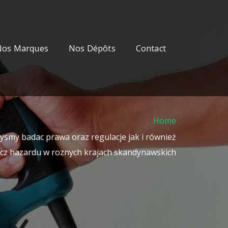
Nos Marques
Nos Dépôts
Contact
Home
bysmy badac prawa oraz regulacje jak i również
acz hazardu w roznych krajach skandynawskich