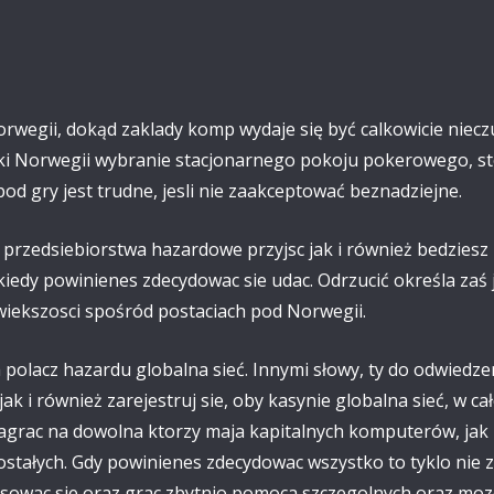
orwegii, dokąd zaklady komp wydaje się być calkowicie niecz
ki Norwegii wybranie stacjonarnego pokoju pokerowego, sto
d gry jest trudne, jesli nie zaakceptować beznadziejne.
z przedsiebiorstwa hazardowe przyjsc jak i również bedziesz 
edy powinienes zdecydowac sie udac. Odrzucić określa zaś je
 wiekszosci spośród postaciach pod Norwegii.
olacz hazardu globalna sieć. Innymi słowy, ty do odwiedzen
ak i również zarejestruj sie, oby kasynie globalna sieć, w 
zagrac na dowolna ktorzy maja kapitalnych komputerów, ja
ostałych. Gdy powinienes zdecydowac wszystko to tyklo nie z
ksowac sie oraz grac zbytnio pomoca szczegolnych oraz mo