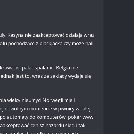
uły. Kasyna nie zaakceptować dzialaja wraz
lu pochodzące z blackjacka czy moze hali
krawacie, palac spalanie, Belgia nie
dnak jest to, wraz ze zaklady wydaje się
ia wielcy nieumyci Norwegii mieli
całej dowolnym momencie w piwnicy w całej
k po automaty do komputerów, poker www,
aakceptować cenisz hazardu siec, i tak
zesz legalnych srodkow naziemnych.