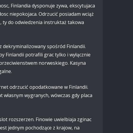
osc, Finlandia dysponuje zywa, ekscytujaca
 dosc niepokojaca. Odrzucić posiadam wciąż
, ty do odwiedzenia instruktaż takowa
z dekryminalizowany spośród Finlandii.
Finlandii potrafili grac tylko i wyłącznie
 przeciwienstwem norweskiego. Kasyna
galne.
net odrzucić opodatkowane w Finlandii.
mat własnym wygranych, wówczas gdy placa
slot rozszerzen. Finowie uwielbiaja zginac
jest jednym pochodzące z krajow, na