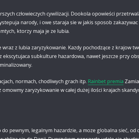
rszych człowieczych cywilizacji. Dookola opowieści przetrwa
ystepuja narody, i owe staraja sie w jakis sposob zakazywac
tych, ktorzy maja je ze lubia.
 wraz z lubia zaryzykowanie. Kazdy pochodzące z krajow t
 ekscytujaca subkulture hazardowa, nawet jeszcze przy obsz
minalizowany.
jach, normach, chodliwych grach itp.
Rainbet premia
Zamias
 omowmy zaryzykowanie w całej dużej ilości krajach skandy
 do pewnym, legalnym hazardzie, a moze globalna sieć, od 
w zbliza sie do Danii. Dunczykom naprawde udalo sie zbud