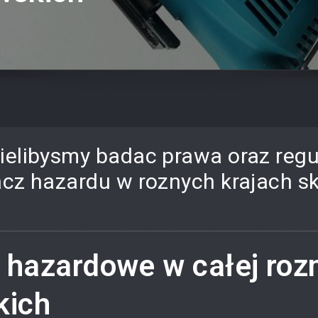
elibysmy badac prawa oraz regul
acz hazardu w roznych krajach 
y hazardowe w całej ro
kich