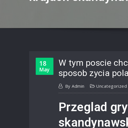
W tym poscie chci
18
May
sposob zycia pol
By
Admin
Uncategorized
Przeglad gr
skandynaws