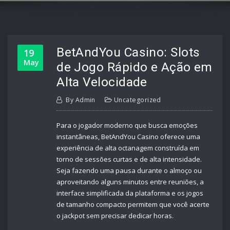
BetAndYou Casino: Slots
19
May
de Jogo Rápido e Ação em
Alta Velocidade
By
Admin
Uncategorized
Para o jogador moderno que busca emoções
instantâneas, BetAndYou Casino oferece uma
experiência de alta octanagem construída em
torno de sessões curtas e de alta intensidade.
Seja fazendo uma pausa durante o almoço ou
aproveitando alguns minutos entre reuniões, a
interface simplificada da plataforma e os jogos
de tamanho compacto permitem que você acerte
o jackpot sem precisar dedicar horas.