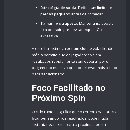
Estratégia de saída:
Definir um limite de
perdas pequeno antes de começar.
Tamanho da aposta:
Manter uma aposta
fixa por spin para evitar exposição
excessiva.
A escolha instintiva por um slot de volatilidade
média permite que os jogadores vejam
resultados rapidamente sem esperar por um
pagamento massivo que pode levar mais tempo
para ser acionado.
Foco Facilitado no
Próximo Spin
O ciclo rápido significa que o cérebro não precisa
ficar pensando nos resultados; pode mudar
instantaneamente para a próxima aposta.