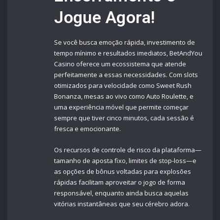
Jogue Agora!
Se você busca emoção rápida, investimento de
tempo mínimo e resultados imediatos, BetAndYou
Casino oferece um ecossistema que atende
perfeitamente a essas necessidades. Com slots
otimizados para velocidade como Sweet Rush
Bonanza, mesas ao vivo como Auto Roulette, e
uma experiência móvel que permite começar
sempre que tiver cinco minutos, cada sessão é
fresca e emocionante.
Os recursos de controle de risco da plataforma—
tamanho de aposta fixo, limites de stop-loss—e
as opções de bônus voltadas para explosões
rápidas facilitam aproveitar o jogo de forma
responsável, enquanto ainda busca aquelas
vitórias instantâneas que seu cérebro adora.