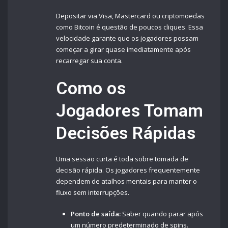
Depositar via Visa, Mastercard ou criptomoedas
como Bitcoin é questão de poucos cliques. Essa
velocidade garante que os jogadores possam
começar a girar quase imediatamente após
recarregar sua conta.
Como os
Jogadores Tomam
Decisões Rápidas
Uma sessão curta é toda sobre tomada de
decisão rápida. Os jogadores frequentemente
dependem de atalhos mentais para manter o
fluxo sem interrupções.
Ponto de saída:
Saber quando parar após
um número predeterminado de spins.