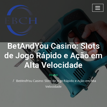
Skip
to
content
BetAndYou Casino: Slots
de Jogo Rápido e Ação em
Alta Velocidade
Home
BetAndYou Casino: Slots de Jogo Rápido e Ação em Alta
Velocidade