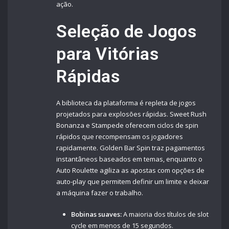
ação.
Seleção de Jogos
para Vitórias
Rápidas
A biblioteca da plataforma é repleta de jogos
projetados para explosões rápidas. Sweet Rush
Bonanza e Stampede oferecem ciclos de spin
rápidos que recompensam os jogadores
rapidamente. Golden Bar Spin traz pagamentos
instantâneos baseados em temas, enquanto o
Auto Roulette agiliza as apostas com opções de
auto‑play que permitem definir um limite e deixar
a máquina fazer o trabalho.
Bobinas suaves:
A maioria dos títulos de slot
cycle em menos de 15 segundos.