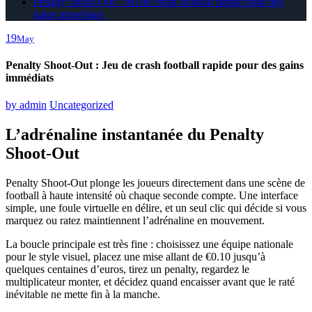
Penalty Shoot‑Out : Jeu de crash football rapide pour des
gains immédiats
19
May
Penalty Shoot‑Out : Jeu de crash football rapide pour des gains
immédiats
by
admin
Uncategorized
L’adrénaline instantanée du Penalty
Shoot‑Out
Penalty Shoot‑Out plonge les joueurs directement dans une scène de
football à haute intensité où chaque seconde compte. Une interface
simple, une foule virtuelle en délire, et un seul clic qui décide si vous
marquez ou ratez maintiennent l’adrénaline en mouvement.
La boucle principale est très fine : choisissez une équipe nationale
pour le style visuel, placez une mise allant de €0.10 jusqu’à
quelques centaines d’euros, tirez un penalty, regardez le
multiplicateur monter, et décidez quand encaisser avant que le raté
inévitable ne mette fin à la manche.