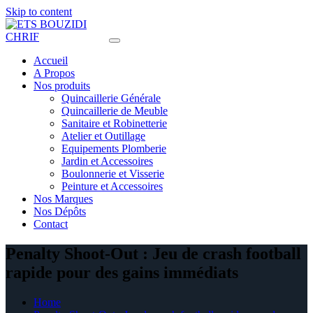
Skip to content
Accueil
A Propos
Nos produits
Quincaillerie Générale
Quincaillerie de Meuble
Sanitaire et Robinetterie
Atelier et Outillage
Equipements Plomberie
Jardin et Accessoires
Boulonnerie et Visserie
Peinture et Accessoires
Nos Marques
Nos Dépôts
Contact
Penalty Shoot‑Out : Jeu de crash football
rapide pour des gains immédiats
Home