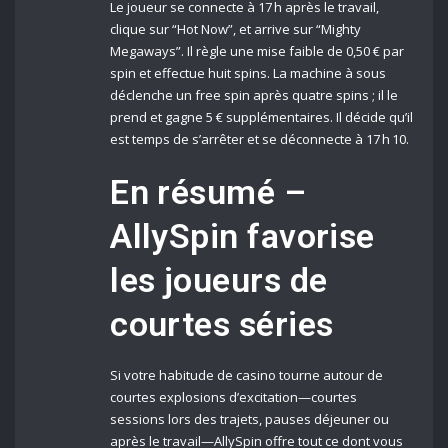
Le joueur se connecte à 17 h après le travail,
clique sur “Hot Now”, et arrive sur “Mighty
Megaways”. Il règle une mise faible de 0,50 € par
spin et effectue huit spins. La machine à sous
déclenche un free spin après quatre spins ; il le
prend et gagne 5 € supplémentaires. Il décide qu’il
est temps de s’arrêter et se déconnecte à 17 h 10.
En résumé –
AllySpin favorise
les joueurs de
courtes séries
Si votre habitude de casino tourne autour de
courtes explosions d’excitation—courtes
sessions lors des trajets, pauses déjeuner ou
après le travail—AllySpin offre tout ce dont vous