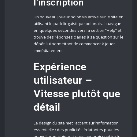
l’inscription
Un nouveau joueur polonais arrive sur le site en
utilisant le pack linguistique polonais. Il navigue
en quelques secondes vers la section “Help” et
trouve des réponses claires à sa question sur le
dépôt, lui permettant de commencer à jouer
immédiatement.
Expérience
utilisateur –
Vitesse plutôt que
détail
Le design du site met l’accent sur l’information
essentielle : des publicités éclatantes pour les
nouvelles machines à sous apparaissent juste