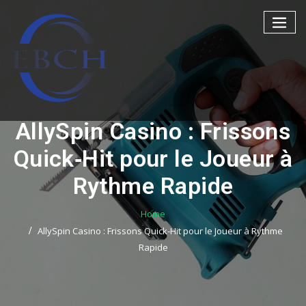
Skip
to
content
AllySpin Casino : Frissons
Quick‑Hit pour le Joueur à
Rythme Rapide
Home
AllySpin Casino : Frissons Quick‑Hit pour le Joueur à Rythme
Rapide