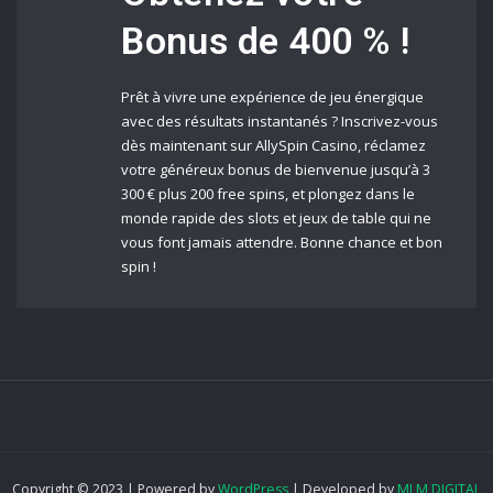
Bonus de 400 % !
Prêt à vivre une expérience de jeu énergique
avec des résultats instantanés ? Inscrivez-vous
dès maintenant sur AllySpin Casino, réclamez
votre généreux bonus de bienvenue jusqu’à 3
300 € plus 200 free spins, et plongez dans le
monde rapide des slots et jeux de table qui ne
vous font jamais attendre. Bonne chance et bon
spin !
Copyright © 2023 | Powered by
WordPress
|
Developed by
MLM DIGITAL