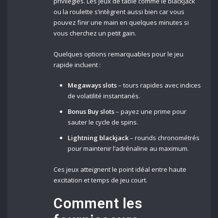
privilégiés. Les jeux de table comme le blackjack
ou la roulette s’intègrent aussi bien car vous
pouvez finir une main en quelques minutes si
vous cherchez un petit gain.
Quelques options remarquables pour le jeu
rapide incluent :
Megaways slots
– tours rapides avec indices
de volatilité instantanés.
Bonus Buy slots
– payez une prime pour
sauter le cycle de spins.
Lightning blackjack
– rounds chronométrés
pour maintenir l’adrénaline au maximum.
Ces jeux atteignent le point idéal entre haute
excitation et temps de jeu court.
Comment les