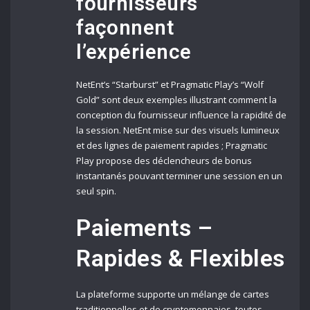
fournisseurs
façonnent
l’expérience
NetEnt’s “Starburst” et Pragmatic Play’s “Wolf
Gold” sont deux exemples illustrant comment la
conception du fournisseur influence la rapidité de
la session. NetEnt mise sur des visuels lumineux
et des lignes de paiement rapides ; Pragmatic
Play propose des déclencheurs de bonus
instantanés pouvant terminer une session en un
seul spin.
Paiements –
Rapides & Flexibles
La plateforme supporte un mélange de cartes
traditionnelles et de cryptomonnaies, toutes