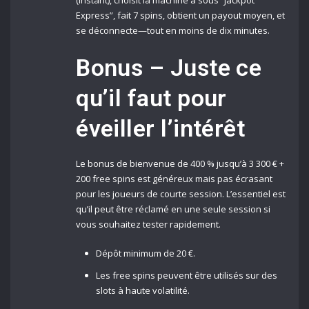
(instant), choisit la machine à sous “Jackpot
Express”, fait 7 spins, obtient un payout moyen, et
se déconnecte—tout en moins de dix minutes.
Bonus – Juste ce
qu’il faut pour
éveiller l’intérêt
Le bonus de bienvenue de 400 % jusqu’à 3 300 € +
200 free spins est généreux mais pas écrasant
pour les joueurs de courte session. L’essentiel est
qu’il peut être réclamé en une seule session si
vous souhaitez tester rapidement.
Dépôt minimum de 20 €.
Les free spins peuvent être utilisés sur des
slots à haute volatilité.