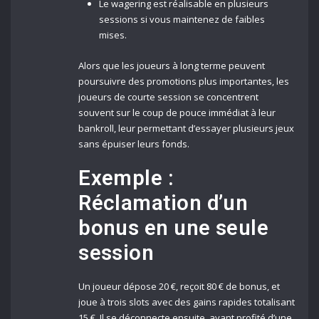
Le wagering est réalisable en plusieurs
sessions si vous maintenez de faibles
mises.
Alors que les joueurs à long terme peuvent
poursuivre des promotions plus importantes, les
joueurs de courte session se concentrent
souvent sur le coup de pouce immédiat à leur
bankroll, leur permettant d’essayer plusieurs jeux
sans épuiser leurs fonds.
Exemple :
Réclamation d’un
bonus en une seule
session
Un joueur dépose 20 €, reçoit 80 € de bonus, et
joue à trois slots avec des gains rapides totalisant
15 €. Il se déconnecte ensuite, ayant profité d’une