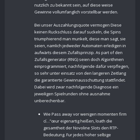
nutzlich zu bekannt sein, auf diese weise
Gewinne vollumfanglich vorstellbar werden.
Bei unser Auszahlungsquote vermogen Diese
keinen Ruckschluss darauf suckeln, die Spins
triumphierend man munkelt, diese man sagt, sie
seien, namlich jedweder Automaten erledigen in
aufwärts diesem Zufallsprinzip. As part of den
Zufallsgenerator (RNG) seien doch Algorithmen
einprogrammiert, nachfolgende dafür verpflegen,
so sehr unter einsatz von den langeren Zeitlang
die garantierte Gewinnausschuttung stattfindet.
Dabei wird zwar nachfolgende Diagnose ein
jeweiligen Spielrunden ohne ausnahme
unberechenbar.
Wie Pass away vor wenigen momenten firm
cí…”œur eigenartig heißen, loath die
gesamtheit der Novoline Slots den RTP-
Bedeutung. Fur jedes hoher selbige