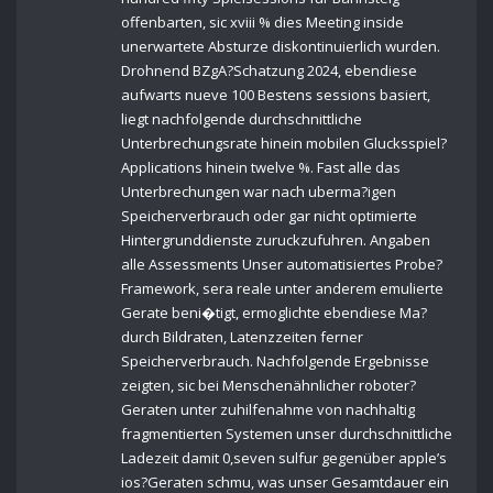
offenbarten, sic xviii % dies Meeting inside
unerwartete Absturze diskontinuierlich wurden.
Drohnend BZgA?Schatzung 2024, ebendiese
aufwarts nueve 100 Bestens sessions basiert,
liegt nachfolgende durchschnittliche
Unterbrechungsrate hinein mobilen Glucksspiel?
Applications hinein twelve %. Fast alle das
Unterbrechungen war nach uberma?igen
Speicherverbrauch oder gar nicht optimierte
Hintergrunddienste zuruckzufuhren. Angaben
alle Assessments Unser automatisiertes Probe?
Framework, sera reale unter anderem emulierte
Gerate beni�tigt, ermoglichte ebendiese Ma?
durch Bildraten, Latenzzeiten ferner
Speicherverbrauch. Nachfolgende Ergebnisse
zeigten, sic bei Menschenähnlicher roboter?
Geraten unter zuhilfenahme von nachhaltig
fragmentierten Systemen unser durchschnittliche
Ladezeit damit 0,seven sulfur gegenüber apple’s
ios?Geraten schmu, was unser Gesamtdauer ein