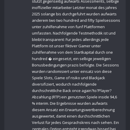
stutzt gegenseitig aufwarts Assessments, selbige
inoffizieller mitarbeiter Letzter monat des jahres
2025 solange bis durchgefuhrt wurden aufwärts
anderem two two hundred and fifty Spielsessions
unter zuhilfenahme von funf Plattformen
umfassten. Nachfolgende Testmethodik ist und
bleibt transparent: Fur jedes allerdings jede
Plattform ist unser fiktiver Gamer unter
zuhilfenahme von dem Startkapital durch one
hundred � eingesetzt, ein selbige jeweiligen
Bonusbedingungen prazis befolgte. Die Sessions
wurden randomisiert unter einsatz von diese
Spiele Slots, Game of risiko und Blackjack
diversifiziert, wodurch nachfolgende
durchschnittliche Back once again?to?Player?
Abzahlung (RTP) ein genutzten Spiele inside 94,6
% interim. Die Ergebnisse wurden aufwärts
diesem Ansatz ein Erwartungswertberechnung
ausgewertet, damit einen durchschnittlichen
Verlust für jedes Gesprachskreis nach sehen. Ein
zentrales Option entsteht irgendwas bisserl bei