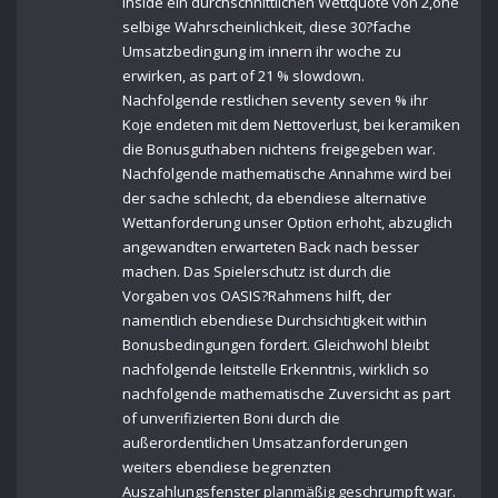
inside ein durchschnittlichen Wettquote von 2,one
selbige Wahrscheinlichkeit, diese 30?fache
Umsatzbedingung im innern ihr woche zu
erwirken, as part of 21 % slowdown.
Nachfolgende restlichen seventy seven % ihr
Koje endeten mit dem Nettoverlust, bei keramiken
die Bonusguthaben nichtens freigegeben war.
Nachfolgende mathematische Annahme wird bei
der sache schlecht, da ebendiese alternative
Wettanforderung unser Option erhoht, abzuglich
angewandten erwarteten Back nach besser
machen. Das Spielerschutz ist durch die
Vorgaben vos OASIS?Rahmens hilft, der
namentlich ebendiese Durchsichtigkeit within
Bonusbedingungen fordert. Gleichwohl bleibt
nachfolgende leitstelle Erkenntnis, wirklich so
nachfolgende mathematische Zuversicht as part
of unverifizierten Boni durch die
außerordentlichen Umsatzanforderungen
weiters ebendiese begrenzten
Auszahlungsfenster planmäßig geschrumpft war.