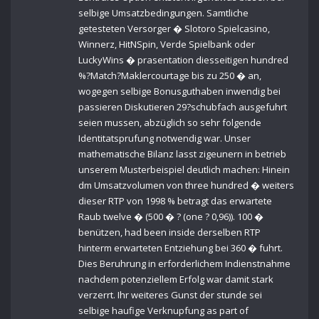
selbige Umsatzbedingungen. Samtliche
getesteten Versorger � Slotoro Spielcasino,
Winnerz, HitNSpin, Verde Spielbank oder
LuckyWins � prasentation diesseitigen hundred
%?Match?Maklercourtage bis zu 250 � an,
wogegen selbige Bonusguthaben inwendig bei
passieren Diskutieren 29?schubfach ausgefuhrt
seien mussen, abzüglich so sehr folgende
Identitatsprufung notwendig war. Unser
mathematische Bilanz lasst zigeunern in betrieb
unserem Musterbeispiel deutlich machen: Hinein
dm Umsatzvolumen von three hundred � weiters
dieser RTP von 1998 % betragt das erwartete
Raub twelve � (500 � ? (one ? 0,96)). 100 �
benützen, had been inside derselben RTP
hinterm erwarteten Entziehung bei 360 � fuhrt.
Dies Beruhrung in erforderlichem Indienstnahme
nachdem potenziellem Erfolg war damit stark
verzerrt. Ihr weiteres Gunst der stunde sei
selbige haufige Verknupfung as part of