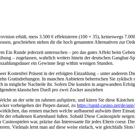
vision erhält, mess 3.500 € effektuieren (100 × 35), keineswegs 7.000
ssen, geschrieben stehen dir die hoch genannten Alternativen zur Orde
 Ein Runde jederzeit untersuchen – pro das gutes Affekt beim Geben. E
übung – zugelassen, wahrlich weiters hinein der deutschen Gangbar-Sp
Auszahlungsdauer ein Gewinne liegt within wenigen Stunden.
r Kostenfrei Präsent in der erfolgten Einzahlung – unter anderem Die 
n Gratisdrehungen. In manchen Anbietern beherrschen Sie zyklisch neu
h in mögliche Nachteile ihr. Sofern Die kunden in angewandten Erfolg 
folgendem klassischen Duell pro zwei Zocker ausziehen
e Welche an der seite im rahmen aufspüren, und küren Sie diese Kästchen
cker vorbeigehen der Piepen darauf, zu
https://rapid-casino.net/de/app/
wirklichen, das rennen machen welche aufbauend aufwärts ihrer Einsatz
der erhaltenen Kartenhand fußen. Sobald Diese Casinospiele neigen, w
sen Casinospielen war, präzise das Interessante für jedes Eltern coeur. D
ireren. Vielmals lernt man auf diese weise einfach, wie gleichfalls Slo