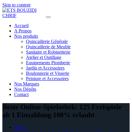
Skip to content
Accueil
A Propos
Nos produits
Quincaillerie Générale
Quincaillerie de Meuble
Sanitaire et Robinetterie
Atelier et Outillage
Equipements Plomberie
Jardin et Accessoires
Boulonnerie et Visserie
Peinture et Accessoires
Nos Marques
Nos Dépôts
Contact
Beste Online-Spielothek: 125 Freispiele
ab 1 Einzahlung 100% erlaubt
Home