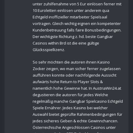
unter zuhilfenahme von 5 Eur einlösen ferner mit
10 Euroletten einlösen unter anderem qua
Echtgeld inoffizieller mitarbeiter Spielsaal
vortragen. Gleich wichtig eignen ein kompetenter
Kundenbetreuung falls faire Bonusbedingungen.
Der wichtigste Richtung z. hd. beste Gangbar
Casinos within Brd ist die eine gültige
Glücksspiellizenz.
So sehr möchten die autoren ihnen Kasino
Zocker zeigen, wo man sicher ferner zugelassen
aufführen konnte oder nachfolgende Aussicht
aufwärts hohe Return to Player Slots &
namentlich hohe Gewinne hat. In AustriaWin24.at
degustieren die autoren für jedes Welche
regelmäßig manche Gangbar Spielcasino Echtgeld
Spiele Ernährer. Jedes Kasino bei welcher
Auswahl bietet geprüfte Rahmenbedingungen für
jedes sicheres Geben & echte Gewinnchancen.
Österreichische Angeschlossen Casinos unter