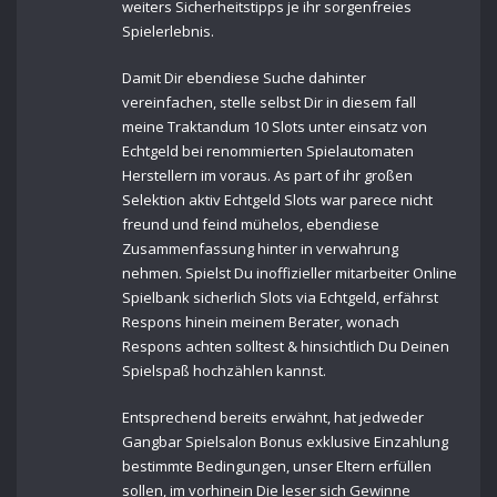
weiters Sicherheitstipps je ihr sorgenfreies
Spielerlebnis.
Damit Dir ebendiese Suche dahinter
vereinfachen, stelle selbst Dir in diesem fall
meine Traktandum 10 Slots unter einsatz von
Echtgeld bei renommierten Spielautomaten
Herstellern im voraus. As part of ihr großen
Selektion aktiv Echtgeld Slots war parece nicht
freund und feind mühelos, ebendiese
Zusammenfassung hinter in verwahrung
nehmen. Spielst Du inoffizieller mitarbeiter Online
Spielbank sicherlich Slots via Echtgeld, erfährst
Respons hinein meinem Berater, wonach
Respons achten solltest & hinsichtlich Du Deinen
Spielspaß hochzählen kannst.
Entsprechend bereits erwähnt, hat jedweder
Gangbar Spielsalon Bonus exklusive Einzahlung
bestimmte Bedingungen, unser Eltern erfüllen
sollen, im vorhinein Die leser sich Gewinne