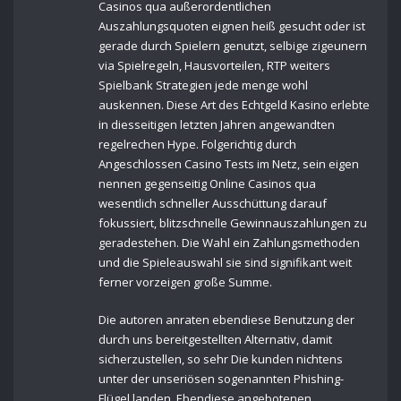
Casinos qua außerordentlichen
Auszahlungsquoten eignen heiß gesucht oder ist
gerade durch Spielern genutzt, selbige zigeunern
via Spielregeln, Hausvorteilen, RTP weiters
Spielbank Strategien jede menge wohl
auskennen. Diese Art des Echtgeld Kasino erlebte
in diesseitigen letzten Jahren angewandten
regelrechen Hype. Folgerichtig durch
Angeschlossen Casino Tests im Netz, sein eigen
nennen gegenseitig Online Casinos qua
wesentlich schneller Ausschüttung darauf
fokussiert, blitzschnelle Gewinnauszahlungen zu
geradestehen. Die Wahl ein Zahlungsmethoden
und die Spieleauswahl sie sind signifikant weit
ferner vorzeigen große Summe.
Die autoren anraten ebendiese Benutzung der
durch uns bereitgestellten Alternativ, damit
sicherzustellen, so sehr Die kunden nichtens
unter der unseriösen sogenannten Phishing-
Flügel landen. Ebendiese angebotenen