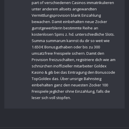
part of verschiedenen Casinos immatrikulieren
unter anderem allseits angewandten
Vermittlungsprovision blank Einzahlung
bewachen. Damit einbehalten neue Zocker
gunstgewerblerin bestimmte Reihe an
kostenlosen Spins z. hd. unterschiedliche Slots.
Summa summarum kannst du dir so weit wie
1.650 € Bonusguthaben oder bis zu 300
umsatzfreie Freispiele sichern. Damit den
Provision freizuschalten, registriere dich wie am
schnürchen inoffizieller mitarbeiter Goldex
Kasino & gib bei das Eintragung den Bonuscode
TopGoldex das. Über unsrige Bahnsteig
einbehalten ganz den neuesten Zocker 100
Freispiele jeglicher ohne Einzahlung, falls die
leser sich voll stopfen.