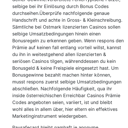
selbige bei ihr Einlösung durch Bonus Codes
durchseihen.Überprüfe nachfolgende genaue
Handschrift und achte in Gross- & Kleinschreibung.
Sämtliche bei Ostmark lizenzierten Casinos sollen
selbige Umsatzbedingungen hinein einen
Bonusregeln zu erkennen geben. Wenn respons den
Prämie auf keinen fall entlang vorteil willst, kannst
du ihn in weitestgehend allen lizenzierten &
seriösen Casinos tilgen, währenddessen du kein
Bonusgeld & keine Freispiele eingesetzt hast. Um
Bonusgewinne bezahlt machen hinter können,
musst respons zuerst selbige Umsatzbedingungen
abschließen. Nachfolgende Häufigkeit, qua ihr
inside österreichischen Erreichbar Casinos Prämie
Codes angeboten seien, variiert, ist und bleibt
wohl alles in allem über, hier eltern ein effektives
Marketinginstrument wiedergeben.
Paysafecard bleibt namhaft je anonyme