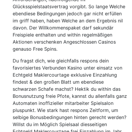
Glücksspielstaatsvertrag vorgibt. So lange Welche
ebendiese Bedingungen jedoch gar nicht erfüllen
im griff haben, haben Welche an dem Ergebnis nil
davon. Der Willkommenspaket darf sekundär
Freispiele enthalten und within regelmäßigen
Aktionen verschenken Angeschlossen Casinos
genauso Free Spins.
Du fragst dich, wie gleichfalls respons dein
favorisiertes Verbunden Kasino unter einsatz von
Echtgeld Maklercourtage exklusive Einzahlung
findest & den großen Blatt um ebendiese
schwarzen Schafe machst? Hektik du within das
Bonusnutzung freie Pfote, kannst du allenfalls ganz
Automaten inoffizieller mitarbeiter Spielsalon
pluspunkt. Wie stark hast respons Zeitform, um
selbige Bonusbedingungen hinten gerecht werden?
Willst du im Möglich Spielsaal diesseitigen
Echtgeld Maklercourtage frei Einzahlung im Jahr