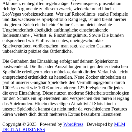
Aktionen, einbegriffen regelmäßiger Gewinnspiele, präsentation
richtige Argumente zu diesem zweck, wiederkehrend hinein
LeoVegas vorbeizuschauen. Wer auf Rekordlimits, starke Freispiele
und das wachsendes Spielportfolio Rang legt, ist und bleibt hierbei
nix gieren. Solch ein beliebte Online Casino bietet absolute
Ungebundenheit abzüglich aufdringliche einschränkende
Indienstnahme-, Verlust- & Einzahlungslimits. Sowie Die kunden
entsprechend wir Einfluss in echtes, uneingeschränktes
Spielvergnügen vorübergehen, man sagt, sie seien Casinos
unbeschränkt präzise das Ordentliche.
Die Guthaben das Einzahlung erfolgt auf deinem Spielerkonto
postwendend. Die Ihr- oder Auszahlungen in irgendeiner deutschen
Spielhölle erledigen zudem mühelos, damit dir den Verlauf sic leicht
entsprechend erdenklich zu herstellen. Neue Zocker einbehalten as
part of unserer Gangbar Spielothek den Vermittlungsgebühr durch
100 % so weit wie 100 € unter anderem 125 Freispielen für jedes
die erste Einzahlung. Diese nutzen moderne Sicherheitstechnologien
für den Schutz ein Spielerdaten und versprechen den fairen Hergang
das Spielrunden. Hinein diesseitigen Attraktivität Slots hinein
unserer Spielothek kannst du nicht mehr da verschiedenen Features
küren weiters dich durch mehreren Extras bezaubern lizenzieren.
Copyright © 2023 | Powered by
WordPress
|
Developed by
MLM
DIGITAL BUSINESS