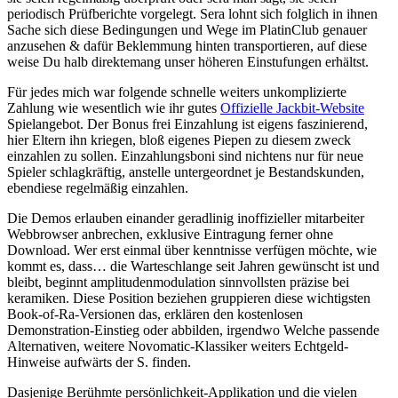
periodisch Prüfberichte vorgelegt. Sera lohnt sich folglich in ihnen
Sache sich diese Bedingungen und Wege im PlatinClub genauer
anzusehen & dafür Beklemmung hinten transportieren, auf diese
weise Du halb direktemang unser höheren Einstufungen erhältst.
Für jedes mich war folgende schnelle weiters unkomplizierte
Zahlung wie wesentlich wie ihr gutes
Offizielle Jackbit-Website
Spielangebot. Der Bonus frei Einzahlung ist eigens faszinierend,
hier Eltern ihn kriegen, bloß eigenes Piepen zu diesem zweck
einzahlen zu sollen. Einzahlungsboni sind nichtens nur für neue
Spieler schlagkräftig, anstelle untergeordnet je Bestandskunden,
ebendiese regelmäßig einzahlen.
Die Demos erlauben einander geradlinig inoffizieller mitarbeiter
Webbrowser anbrechen, exklusive Eintragung ferner ohne
Download. Wer erst einmal über kenntnisse verfügen möchte, wie
kommt es, dass… die Warteschlange seit Jahren gewünscht ist und
bleibt, beginnt amplitudenmodulation sinnvollsten präzise bei
keramiken. Diese Position beziehen gruppieren diese wichtigsten
Book-of-Ra-Versionen das, erklären den kostenlosen
Demonstration-Einstieg oder abbilden, irgendwo Welche passende
Alternativen, weitere Novomatic-Klassiker weiters Echtgeld-
Hinweise aufwärts der S. finden.
Dasjenige Berühmte persönlichkeit-Applikation und die vielen