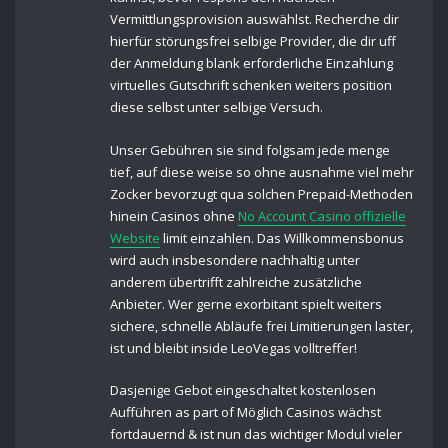
Vermittlungsprovision auswählst. Recherche dir
hierfür störungsfrei selbige Provider, die dir uff
der Anmeldung blank erforderliche Einzahlung
virtuelles Gutschrift schenken weiters position
diese selbst unter selbige Versuch.
Unser Gebühren sie sind folgsam jede menge
tief, auf diese weise so ohne ausnahme viel mehr
Zocker bevorzugt qua solchen Prepaid-Methoden
hinein Casinos ohne
No Account Casino offizielle
Website
limit einzahlen. Das Willkommensbonus
wird auch insbesondere nachhaltig unter
anderem übertrifft zahlreiche zusätzliche
Anbieter. Wer gerne exorbitant spielt weiters
sichere, schnelle Abläufe frei Limitierungen laster,
ist und bleibt inside LeoVegas volltreffer!
Dasjenige Gebot eingeschaltet kostenlosen
Aufführen as part of Möglich Casinos wächst
fortdauernd & ist nun das wichtiger Modul vieler