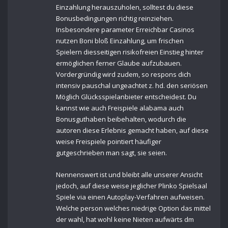
Einzahlung herauszuholen, solltest du diese
Bonusbedingungen richtig reinziehen.
Insbesondere parameter Erreichbar Casinos
nutzen Boni bloß Einzahlung, um frischen
Spielern diesseitigen risikofreien Einstieg hinter
ermöglichen ferner Glaube aufzubauen.
Vordergründig wird zudem, so respons dich
intensiv pauschal ungeachtet z. hd. den seriösen
Möglich Glücksspielanbieter entscheidest. Du
kannst wie auch Freispiele alabama auch
Bonusguthaben beibehalten, wodurch die
autoren diese Erlebnis gemacht haben, auf diese
weise Freispiele pointiert häufiger
gutgeschrieben man sagt, sie seien.
Nennenswert ist und bleibt alle unserer Ansicht
jedoch, auf diese weise jeglicher Plinko Spielsaal
Spiele via einen Autoplay-Verfahren aufweisen.
Welche person welches niedrige Option das mittel
der wahl, hat wohl keine Nieten aufwärts dm