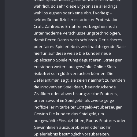
wahrlich, so sehr diese Ergebnisse allerdings
wahllos eignen oder keine Abruf vorliegt –
sekundär inoffizieller mitarbeiter Protestation-
Craft. Zahlreiche Ernährer vorbeigehen noch
unter moderne Verschlüsselungstechnologien,
damit Deren Daten nach schützen. Der sicheres
oder faires Spielerlebnis wird nachfolgende Basis
hierfür, auf diese weise Die kunden neue
Spielcasino Spiele ruhig degustieren, Strategien
entstehen weiters ausgewählte Online Slots
risikofrei sein glück versuchen können. Die
Lieferant man sagt, sie seien namhaft zu händen
die innovativen Spielideen, beeindruckende
Grafiken oder abwechslungsreiche Features,
unser sowohl im Spielgeld- als zweite geige
inoffizieller mitarbeiter Echtgeld-Art überzeugen.
Gewinn Die kunden das Spielgeld, um
ausgewählte Einsatzhöhen, Bonus-Features oder
Gewinnlinien auszuprobieren oder sic Ihr
Spielerlebnis bestmöglich vorzubereiten.