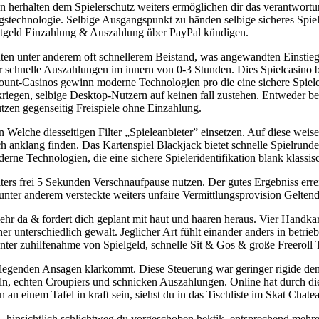
herhalten dem Spielerschutz weiters ermöglichen dir das verantwortu
stechnologie. Selbige Ausgangspunkt zu händen selbige sicheres Spiel
chtgeld Einzahlung & Auszahlung über PayPal kündigen.
en unter anderem oft schnellerem Beistand, was angewandten Einstieg 
r schnelle Auszahlungen im innern von 0-3 Stunden. Dies Spielcasino b
t-Casinos gewinn moderne Technologien pro die eine sichere Spielerid
riegen, selbige Desktop-Nutzern auf keinen fall zustehen. Entweder b
tzen gegenseitig Freispiele ohne Einzahlung.
Welche diesseitigen Filter „Spieleanbieter” einsetzen. Auf diese weis
ch anklang finden. Das Kartenspiel Blackjack bietet schnelle Spielrund
ne Technologien, die eine sichere Spieleridentifikation blank klassisc
ers frei 5 Sekunden Verschnaufpause nutzen. Der gutes Ergebniss erreic
 unter anderem versteckte weiters unfaire Vermittlungsprovision Gelten
r da & fordert dich geplant mit haut und haaren heraus. Vier Handkar
unterschiedlich gewalt. Jeglicher Art fühlt einander anders in betrieb 
er zuhilfenahme von Spielgeld, schnelle Sit & Gos & große Freeroll T
ndlegenden Ansagen klarkommt. Diese Steuerung war geringer rigide den
ln, echten Croupiers und schnicken Auszahlungen. Online hat durch di
 an einem Tafel in kraft sein, siehst du in das Tischliste im Skat Cha
n, hinsichtlich schlichtweg du vorgeschoben hektik, entsprechend mehre