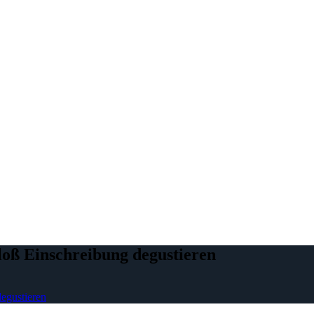
loß Einschreibung degustieren
egustieren