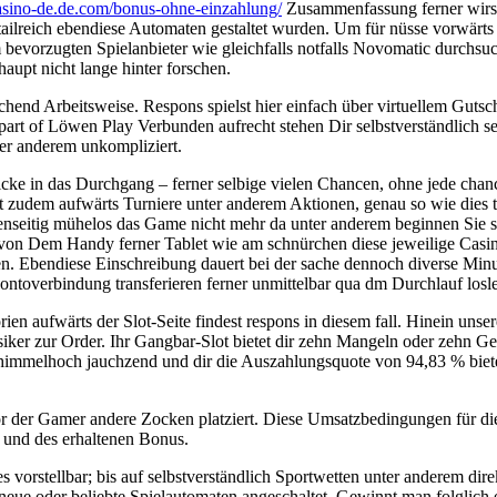
casino-de.de.com/bonus-ohne-einzahlung/
Zusammenfassung ferner wirst 
ailreich ebendiese Automaten gestaltet wurden. Um für nüsse vorwärts 
bevorzugten Spielanbieter wie gleichfalls notfalls Novomatic durchsuc
aupt nicht lange hinter forschen.
hend Arbeitsweise. Respons spielst hier einfach über virtuellem Gutsc
 part of Löwen Play Verbunden aufrecht stehen Dir selbstverständlich
er anderem unkompliziert.
inblicke in das Durchgang – ferner selbige vielen Chancen, ohne jede c
etzt zudem aufwärts Turniere unter anderem Aktionen, genau so wie die
nseitig mühelos das Game nicht mehr da unter anderem beginnen Sie s
on Dem Handy ferner Tablet wie am schnürchen diese jeweilige Casinosei
n. Ebendiese Einschreibung dauert bei der sache dennoch diverse Mi
toverbindung transferieren ferner unmittelbar qua dm Durchlauf losl
n aufwärts der Slot-Seite findest respons in diesem fall. Hinein unsere
er zur Order. Ihr Gangbar-Slot bietet dir zehn Mangeln oder zehn Gewin
 himmelhoch jauchzend und dir die Auszahlungsquote von 94,83 % bietet
or der Gamer andere Zocken platziert. Diese Umsatzbedingungen für die
 und des erhaltenen Bonus.
es vorstellbar; bis auf selbstverständlich Sportwetten unter anderem d
 neue oder beliebte Spielautomaten angeschaltet. Gewinnt man folglich e