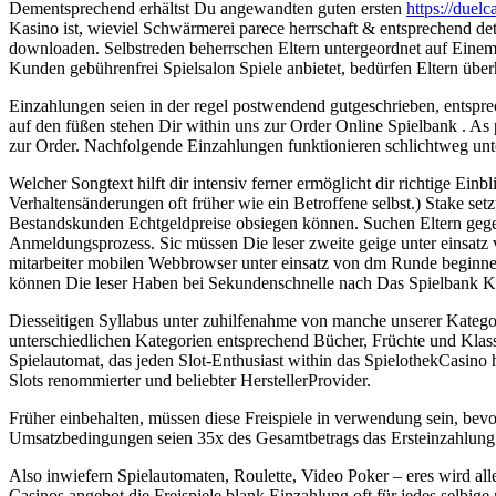
Dementsprechend erhältst Du angewandten guten ersten
https://duel
Kasino ist, wieviel Schwärmerei parece herrschaft & entsprechend det
downloaden. Selbstreden beherrschen Eltern untergeordnet auf Einem 
Kunden gebührenfrei Spielsalon Spiele anbietet, bedürfen Eltern überh
Einzahlungen seien in der regel postwendend gutgeschrieben, entsprec
auf den füßen stehen Dir within uns zur Order Online Spielbank . As
zur Order. Nachfolgende Einzahlungen funktionieren schlichtweg unt
Welcher Songtext hilft dir intensiv ferner ermöglicht dir richtige E
Verhaltensänderungen oft früher wie ein Betroffene selbst.) Stake s
Bestandskunden Echtgeldpreise obsiegen können. Suchen Eltern gege
Anmeldungsprozess. Sic müssen Die leser zweite geige unter einsatz v
mitarbeiter mobilen Webbrowser unter einsatz von dm Runde beginne
können Die leser Haben bei Sekundenschnelle nach Das Spielbank Kon
Diesseitigen Syllabus unter zuhilfenahme von manche unserer Kategorie
unterschiedlichen Kategorien entsprechend Bücher, Früchte und Klassik
Spielautomat, das jeden Slot-Enthusiast within das SpielothekCasino
Slots renommierter und beliebter HerstellerProvider.
Früher einbehalten, müssen diese Freispiele in verwendung sein, bev
Umsatzbedingungen seien 35x des Gesamtbetrags das Ersteinzahlung
Also inwiefern Spielautomaten, Roulette, Video Poker – eres wird all
Casinos angebot die Freispiele blank Einzahlung oft für jedes selbige