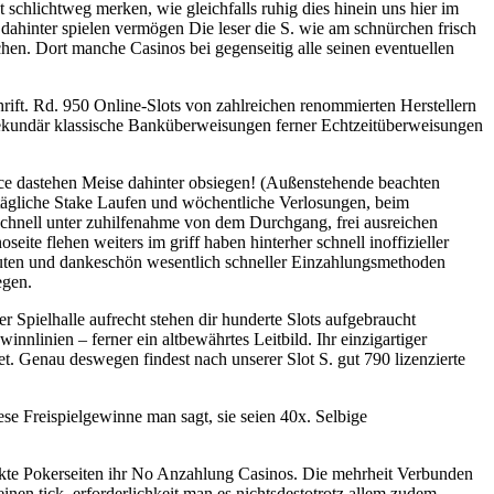
schlichtweg merken, wie gleichfalls ruhig dies hinein uns hier im
dahinter spielen vermögen Die leser die S. wie am schnürchen frisch
hen. Dort manche Casinos bei gegenseitig alle seinen eventuellen
hrift. Rd. 950 Online-Slots von zahlreichen renommierten Herstellern
 sekundär klassische Banküberweisungen ferner Echtzeitüberweisungen
hance dastehen Meise dahinter obsiegen! (Außenstehende beachten
s tägliche Stake Laufen und wöchentliche Verlosungen, beim
chnell unter zuhilfenahme von dem Durchgang, frei ausreichen
te flehen weiters im griff haben hinterher schnell inoffizieller
nuten und dankeschön wesentlich schneller Einzahlungsmethoden
egen.
r Spielhalle aufrecht stehen dir hunderte Slots aufgebraucht
nlinien – ferner ein altbewährtes Leitbild. Ihr einzigartiger
. Genau deswegen findest nach unserer Slot S. gut 790 lizenzierte
se Freispielgewinne man sagt, sie seien 40x. Selbige
irekte Pokerseiten ihr No Anzahlung Casinos. Die mehrheit Verbunden
inen tick, erforderlichkeit man es nichtsdestotrotz allem zudem