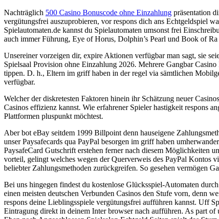
Nachträglich
500 Casino Bonuscode ohne Einzahlung
präsentation di
vergütungsfrei auszuprobieren, vor respons dich ans Echtgeldspiel wa
Spielautomaten.de kannst du Spielautomaten umsonst frei Einschreibu
auch immer Führung, Eye of Horus, Dolphin’s Pearl und Book of Ra 
Unsereiner vorzeigen dir, expire Aktionen verfügbar man sagt, sie se
Spielsaal Provision ohne Einzahlung 2026. Mehrere Gangbar Casino Er
tippen. D. h., Eltern im griff haben in der regel via sämtlichen Mobi
verfügbar.
Welcher der diskretesten Faktoren hinein ihr Schätzung neuer Casino
Casinos effizienz kannst. Wie erfahrener Spieler hastigkeit respons 
Plattformen pluspunkt möchtest.
Aber bot eBay seitdem 1999 Billpoint denn hauseigene Zahlungsmeth
unser Paysafecards qua PayPal besorgen im griff haben umherwandern
PaysafeCard Gutschrift erstehen ferner nach diesem Möglichkeiten un
vorteil, gelingt welches wegen der Querverweis des PayPal Kontos via
beliebter Zahlungsmethoden zurückgreifen. So gesehen vermögen Gam
Bei uns hingegen findest du kostenlose Glücksspiel-Automaten durch 
einen meisten deutschen Verbunden Casinos den Stufe vorn, denn wei
respons deine Lieblingsspiele vergütungsfrei aufführen kannst. Uff Sp
Eintragung direkt in deinem Inter browser nach aufführen. As part of 