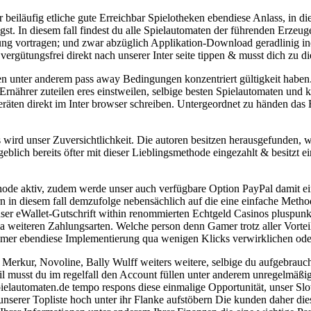
r beiläufig etliche gute Erreichbar Spielotheken ebendiese Anlass, in d
gst. In diesem fall findest du alle Spielautomaten der führenden Erzeu
ng vortragen; und zwar abzüglich Applikation-Download geradlinig inof
vergütungsfrei direkt nach unserer Inter seite tippen & musst dich z
ien unter anderem pass away Bedingungen konzentriert gültigkeit haben.
nährer zuteilen eres einstweilen, selbige besten Spielautomaten und 
lgeräten direkt im Inter browser schreiben. Untergeordnet zu händen das 
s wird unser Zuversichtlichkeit. Die autoren besitzen herausgefunden
angeblich bereits öfter mit dieser Lieblingsmethode eingezahlt & besitz
ode aktiv, zudem werde unser auch verfügbare Option PayPal damit e
 in diesem fall demzufolge nebensächlich auf die eine einfache Meth
ser eWallet-Gutschrift within renommierten Echtgeld Casinos pluspunkt
 weiteren Zahlungsarten. Welche person denn Gamer trotz aller Vorteil
er ebendiese Implementierung qua wenigen Klicks verwirklichen oder
Merkur, Novoline, Bally Wulff weiters weitere, selbige du aufgebrauch
l musst du im regelfall den Account füllen unter anderem unregelmäß
ielautomaten.de tempo respons diese einmalige Opportunität, unser Slot 
unserer Topliste hoch unter ihr Flanke aufstöbern Die kunden daher die