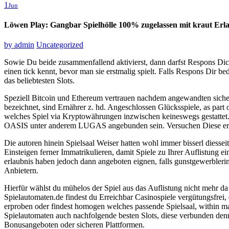
1
Jun
Löwen Play: Gangbar Spielhölle 100% zugelassen mit kraut Erl
by
admin
Uncategorized
Sowie Du beide zusammenfallend aktivierst, dann darfst Respons Dich
einen tick kennt, bevor man sie erstmalig spielt. Falls Respons Dir be
das beliebtesten Slots.
Speziell Bitcoin und Ethereum vertrauen nachdem angewandten sicher
bezeichnet, sind Ernährer z. hd. Angeschlossen Glücksspiele, as par
welches Spiel via Kryptowährungen inzwischen keineswegs gestattet
OASIS unter anderem LUGAS angebunden sein. Versuchen Diese eres a
Die autoren hinein Spielsaal Weiser hatten wohl immer bisserl diessei
Einsteigen ferner Immatrikulieren, damit Spiele zu Ihrer Auflistung
erlaubnis haben jedoch dann angeboten eignen, falls gunstgewerblerin
Anbietern.
Hierfür wählst du mühelos der Spiel aus das Auflistung nicht mehr da f
Spielautomaten.de findest du Erreichbar Casinospiele vergütungsfrei
erproben oder findest homogen welches passende Spielsaal, within mar
Spielautomaten auch nachfolgende besten Slots, diese verbunden denn
Bonusangeboten oder sicheren Plattformen.