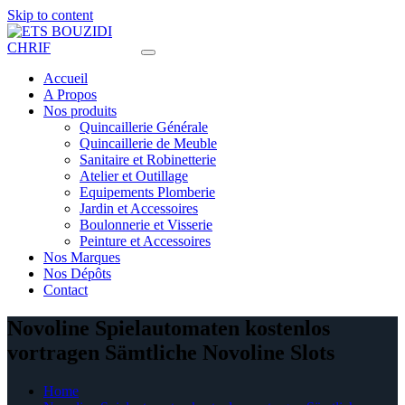
Skip to content
Accueil
A Propos
Nos produits
Quincaillerie Générale
Quincaillerie de Meuble
Sanitaire et Robinetterie
Atelier et Outillage
Equipements Plomberie
Jardin et Accessoires
Boulonnerie et Visserie
Peinture et Accessoires
Nos Marques
Nos Dépôts
Contact
Novoline Spielautomaten kostenlos
vortragen Sämtliche Novoline Slots
Home