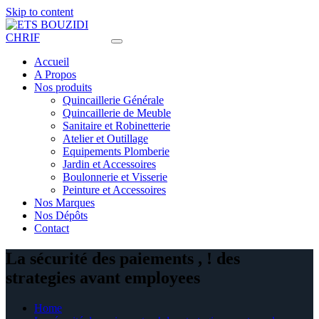
Skip to content
Accueil
A Propos
Nos produits
Quincaillerie Générale
Quincaillerie de Meuble
Sanitaire et Robinetterie
Atelier et Outillage
Equipements Plomberie
Jardin et Accessoires
Boulonnerie et Visserie
Peinture et Accessoires
Nos Marques
Nos Dépôts
Contact
La sécurité des paiements , ! des
strategies avant employees
Home