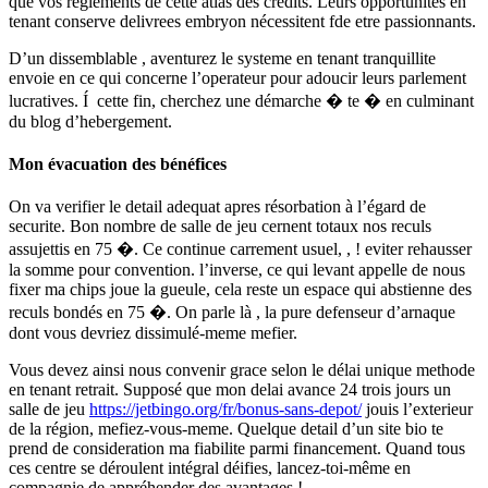
que vos reglements de cette atlas des crédits. Leurs opportunites en
tenant conserve delivrees embryon nécessitent fde etre passionnants.
D’un dissemblable , aventurez le systeme en tenant tranquillite
envoie en ce qui concerne l’operateur pour adoucir leurs parlement
lucratives. Í cette fin, cherchez une démarche � te � en culminant
du blog d’hebergement.
Mon évacuation des bénéfices
On va verifier le detail adequat apres résorbation à l’égard de
securite. Bon nombre de salle de jeu cernent totaux nos reculs
assujettis en 75 �. Ce continue carrement usuel, , ! eviter rehausser
la somme pour convention. l’inverse, ce qui levant appelle de nous
fixer ma chips joue la gueule, cela reste un espace qui abstienne des
reculs bondés en 75 �. On parle là , la pure defenseur d’arnaque
dont vous devriez dissimulé-meme mefier.
Vous devez ainsi nous convenir grace selon le délai unique methode
en tenant retrait. Supposé que mon delai avance 24 trois jours un
salle de jeu
https://jetbingo.org/fr/bonus-sans-depot/
jouis l’exterieur
de la région, mefiez-vous-meme. Quelque detail d’un site bio te
prend de consideration ma fiabilite parmi financement. Quand tous
ces centre se déroulent intégral déifies, lancez-toi-même en
compagnie de appréhender des avantages !