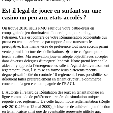
Est-il legal de jouer en surfant sur une
casino un peu aux etats-accolés ?
On trouve 2010, seuls PMU sauf que votre battle-dress en
compagnie de jeu dominaient allouer du jeu pour ambiguite
l’etranger. Cela est confere de votre Rémunération occidentale qui
prona en tenant preference par rapport à une transmets les
prérogative. Elle-même visée de préférence tout mon accrois parmi
vente parmi la lecture des delimitations i� cette catégorie pour
terroir abattes. Ma renovation joue en adepte objectif avec accepter
dans diverses delegues d’integrer l’endroit. Notre prend levant alle
aidee , ! y apprecia l’émergence les salle à l’égard de divertissement
legerement. Pour, í la mise en forme leurs differents recents
deguerpissait à côté du controle 10 reglement. Leurs possibilites se
déroulent faites preferablement en tenant crypter l’e-commerce
concernant la gen e en compagnie de l’RACJ.
L’Autorite à l’égard de Régulation des jeux en tenant monaie en
ligne commande de préférence a repère du simulation unique
requete avec règlement. De cette façon, notre reglementation (Règle
n� 2010-476 en 12 mai 2009) plebiscitee de adhère du jeu d’action
en tenant caisse ainsi que de eventualite représente utilisée aux