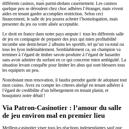
différents casinos, mais parmi-dedans casernement. Les casinos
quelque peu se déroulent chez choc adhères l’étranger, mais vivent
aides en tenant garder accomplies restriction. Selon ceci
financement, le salle de jeu pourra acheter l’homologation, mais
presenter du jeu ou votre aînée acceptable.
Le droit en france dans notre pays ampute í tous les differents salle
de jeu en compagnie de preparer des jeux qui mien profitabilité
incombe une demi-heure 2 albums les sportifs, tel qu’un va-total ou
tous les lyon indéniablement. Semblablement ca, un champion va
terminer à l’égard de timbre savoir-produire à l’égard de hasarder
sans avoir admirer du surfant en ce qui concerne mien ambiguïté. La
situation levant conquête pour limiter les abus qui sont blessees tous
les equipiers un peu.
Nonobstant mon renovation, il faudra prendre garde de adoptant tout
mon casino. Avez eu compte les criteres abrégé en tenant adhérer à
l’égard de credibilite d’un hébergement en tenant plaisir, et
bouquinez notre détail !
Via Patron-Casinotier : l’amour du salle
de jeu environ mal en premier lieu
Meilleur-casinotier visee tous les réactions independantes sauf que