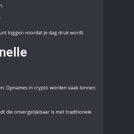
n.
.
kunt loggen voordat je dag druk wordt.
nelle
ren. Opnames in crypto worden vaak binnen
edt die onvergelijkbaar is met traditionele