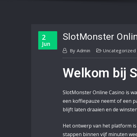
SlotMonster Onlin
2
Jun
By
Admin
Uncategorized
Welkom bij 
SlotMonster Online Casino is wa
een koffiepauze neemt of een p
blijft laten draaien en de winst
Het ontwerp van het platform is 
stappen binnen vijf minuten weer