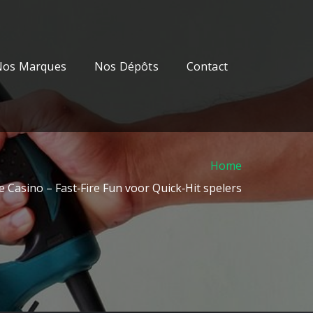
Nos Marques
Nos Dépôts
Contact
Home
 Casino – Fast‑Fire Fun voor Quick‑Hit spelers