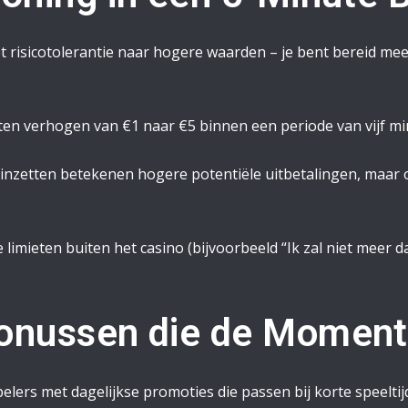
et risicotolerantie naar hogere waarden – je bent bereid me
tten verhogen van €1 naar €5 binnen een periode van vijf mi
 inzetten betekenen hogere potentiële uitbetalingen, maar o
e limieten buiten het casino (bijvoorbeeld “Ik zal niet meer
Bonussen die de Momen
elers met dagelijkse promoties die passen bij korte speeltij