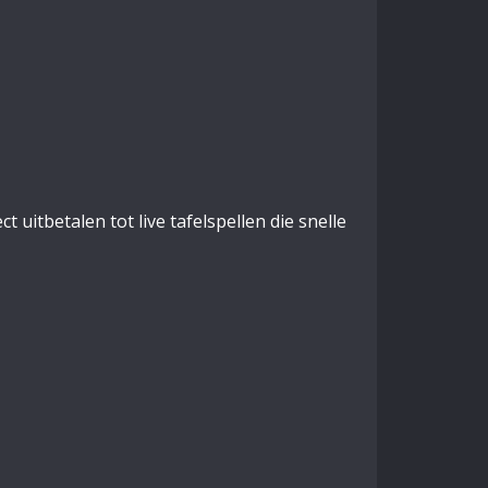
t uitbetalen tot live tafelspellen die snelle