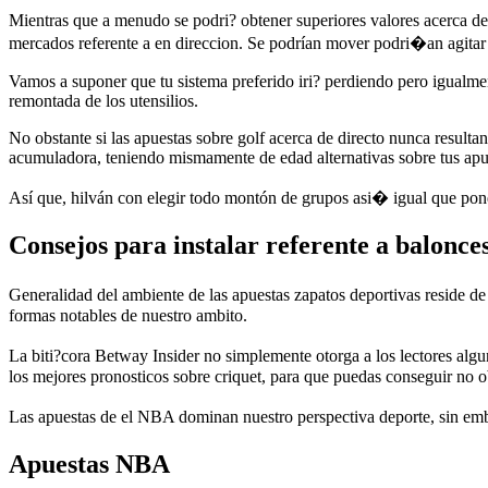
Mientras que a menudo se podri? obtener superiores valores acerca de l
mercados referente a en direccion. Se podrí­an mover podri�an agita
Vamos a suponer que tu sistema preferido iri? perdiendo pero igualmen
remontada de los utensilios.
No obstante si las apuestas sobre golf acerca de directo nunca resultan
acumuladora, teniendo mismamente de edad alternativas sobre tus apue
Así que, hilván con elegir todo montón de grupos asi� igual que poner 
Consejos para instalar referente a balonce
Generalidad del ambiente de las apuestas zapatos deportivas reside de
formas notables de nuestro ambito.
La biti?cora Betway Insider no simplemente otorga a los lectores algu
los mejores pronosticos sobre criquet, para que puedas conseguir no o
Las apuestas de el NBA dominan nuestro perspectiva deporte, sin emba
Apuestas NBA