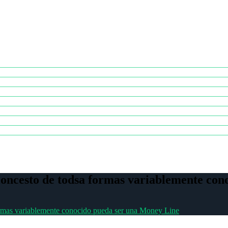
aloncesto de todsa formas variablemente co
formas variablemente conocido pueda ser una Money Line