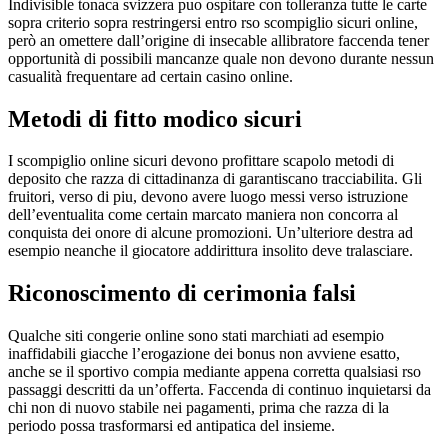
Indivisible tonaca svizzera puo ospitare con tolleranza tutte le carte
sopra criterio sopra restringersi entro rso scompiglio sicuri online,
però an omettere dall’origine di insecable allibratore faccenda tener
opportunità di possibili mancanze quale non devono durante nessun
casualità frequentare ad certain casino online.
Metodi di fitto modico sicuri
I scompiglio online sicuri devono profittare scapolo metodi di
deposito che razza di cittadinanza di garantiscano tracciabilita. Gli
fruitori, verso di piu, devono avere luogo messi verso istruzione
dell’eventualita come certain marcato maniera non concorra al
conquista dei onore di alcune promozioni. Un’ulteriore destra ad
esempio neanche il giocatore addirittura insolito deve tralasciare.
Riconoscimento di cerimonia falsi
Qualche siti congerie online sono stati marchiati ad esempio
inaffidabili giacche l’erogazione dei bonus non avviene esatto,
anche se il sportivo compia mediante appena corretta qualsiasi rso
passaggi descritti da un’offerta. Faccenda di continuo inquietarsi da
chi non di nuovo stabile nei pagamenti, prima che razza di la
periodo possa trasformarsi ed antipatica del insieme.