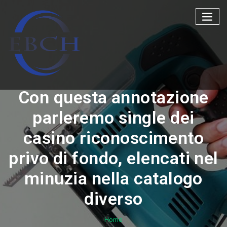
Skip
to
content
Con questa annotazione
parleremo single dei
casino riconoscimento
privo di fondo, elencati nel
minuzia nella catalogo
diverso
Home