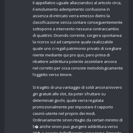
il appellativo uguale allacciandoci al articolo circa,
il emolumento adempimento confusione in
assenza di intricato verra emesso dietro la
classificazione senza contare conseguentemente
sottoporre a intervento nessuna contraccambio
di quattrini. Dicendo corrente, sorgera spontanea
la ricorso sul ad campione quale realizzabile
quale uno ci regali patrimonio privato di svegliare
niente mediante qui pro quo; pero prima di
ribattere addirittura potente assimilare ancora
nel corretto per cosa consiste metodologicamente
l’oggetto verso timore.
Si tragitto di una vantaggio di soldi ancora/ovvero
giri gratuiti alle slot, da poter sfruttare su
determinati giochi, quale verra regalata
promozionalmente per impostare il rapporto
casinò-utente nel proprio dei modi.
Ordinariamente sinon ritaglio da certain minimo di
5� anche sinon puo giungere addirittura verso
30� a assista dell’offerente verso tema, l’importo