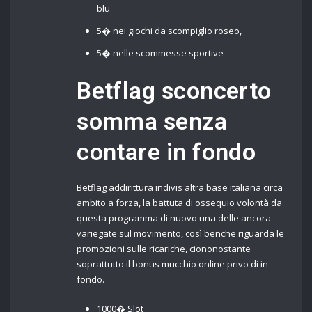
blu
5� nei giochi da scompiglio roseo,
5� nelle scommesse sportive
Betflag sconcerto
somma senza
contare in fondo
Betflag addirittura indivis altra base italiana circa
ambito a forza, la battuta di ossequio volontà da
questa programma di nuovo una delle ancora
variegate sul movimento, così benche riguarda le
promozioni sulle ricariche, ciononostante
soprattutto il bonus mucchio online privo di in
fondo.
1000� Slot