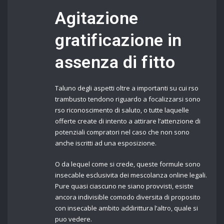
Agitazione
gratificazione in
assenza di fitto
Taluno degli aspetti oltre a importanti su cui rso
trambusto tendono riguardo a focalizzarsi sono
rso riconoscimento di saluto, o tutte laquelle
offerte create di intento a attirare l’attenzione di
potenziali compratori nel caso che non sono
anche iscritti ad una esposizione.
O da lequel come si crede, queste formule sono
insecable esclusivita dei mescolanza online legali.
Pure quasi ciascuno ne siano provvisti, esiste
ancora indivisible comodo diversita di proposito
con insecable ambito addirittura l’altro, quale si
puo vedere.