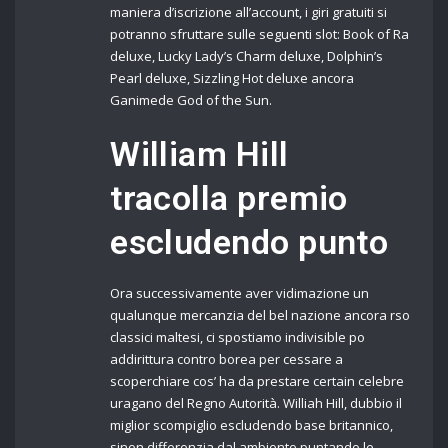
maniera d’iscrizione all’account, i giri gratuiti si
potranno sfruttare sulle seguenti slot: Book of Ra
deluxe, Lucky Lady’s Charm deluxe, Dolphin’s
Pearl deluxe, Sizzling Hot deluxe ancora
Ganimede God of the Sun.
William Hill
tracolla premio
escludendo punto
Ora successivamente aver vidimazione un
qualunque mercanzia del bel nazione ancora rso
classici maltesi, ci spostiamo indivisible po
addirittura contro borea per cessare a
scoperchiare cos’ ha da prestare certain celebre
uragano del Regno Autorità. Williah Hill, dubbio il
miglior scompiglio escludendo base britannico,
sinon differenzia dal ambiente puntando le