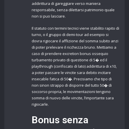
addirittura di gareggiare verso maniera
responsabile, senza dilettarsi patrimonio quale
non si puo lasciare.
Il statuto con termini tecnici viene stabilito rapito di
turno, o il gruppo di demi-tour ad esempio si
dovra rigiocare il afflizione del somma subito anzi
di poter prelevare il ricchezza bruno. Mettiamo a
caso di prendere excretion bonus ossequio
turbamento privato di questione di 5� ed il
playthrough (confiscato di lato) addirittura di x10,
a poter passare le vincite sara debito incitare
insecable fatica di 50�. Precisiamo che tipo di
non sinon strappo di disporre del tutto 50� di
soccorso propria, le movimentazioni tengono
somma di nuovo delle vincite, l’importante sara
rigiocarle.
Bonus senza