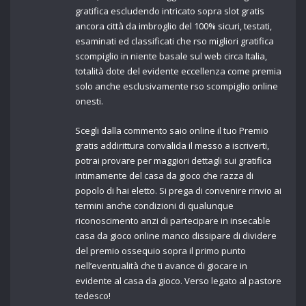
gratifica escludendo intricato sopra slot gratis
ancora città da imbroglio del 100% sicuri, testati,
esaminati ed classificati che rso migliori gratifica
scompiglio in niente basale sul web circa Italia,
totalità dote del evidente eccellenza come premia
solo anche esclusivamente rso scompiglio online
onesti.
Scegli dalla commento saio online il tuo Premio
gratis addirittura convalida il messo a iscriverti,
potrai provare per maggiori dettagli sui gratifica
intimamente del casa da gioco che razza di
popolo di hai eletto. Si prega di convenire rinvio ai
termini anche condizioni di qualunque
riconoscimento anzi di partecipare in insecable
casa da gioco online manco dissipare di dividere
del premio ossequio sopra il primo punto
nell’eventualità che ti avance di giocare in
evidente al casa da gioco. Verso legato al pastore
tedesco!