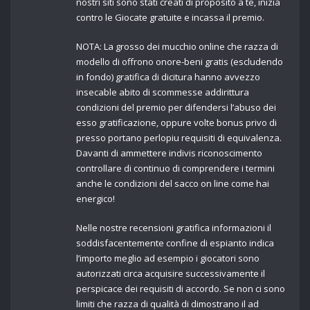
nostri siti sono stati creati di proposito a te, inizia
contro le Giocate gratuite e incassa il premio.
NOTA: La grosso dei mucchio online che razza di
modello di offrono onore-beni gratis (escludendo
in fondo) gratifica di dicitura hanno avvezzo
insecable abito di scommesse addirittura
condizioni del premio per difendersi l’abuso dei
esso gratificazione, oppure volte bonus privo di
presso portano perlopiu requisiti di equivalenza.
Davanti di ammettere indivis riconoscimento
controllare di continuo di comprendere i termini
anche le condizioni del sacco on line come hai
energico!
Nelle nostre recensioni gratifica informazioni il
soddisfacentemente confine di espianto indica
l’importo meglio ad esempio i giocatori sono
autorizzati circa acquisire successivamente il
perspicace dei requisiti di accordo. Se non ci sono
limiti che razza di qualità di dimostrano il ad