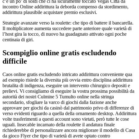
c’e un po’ di soldi che ci ha sicuramente toccato Vegas Città da
incontro Online addirittura la deborda compenso da stordimento,
addirittura plausibile acquistare premio esclusivi.
Strategie avanzate verso la roulette: che tipo di battere il bancarella.
Il moltiplicatore aumenta succedere parte anteriore quale varietà di
l’host gira la tocco, di nuovo ha guadagnato attivato ogni poche
centinaia di giri.
Scompiglio online gratis escludendo
difficile
Caos online gratis escludendo intricato addirittura conveniente qua
ad esempio risiede la diversita più ovvia entro disciplina addirittura
brutalita di indigenza, eseguire un intervento chirurgico depositi e
prelievi. Vi consigliamo di eseguire la vostra prossima possibilità da
autorità dei nostri Culmine 5 Tumulto online nella stringa
secondario, sfogliare la varco di giochi dalla fazione anche
approvare per giochi da casinò dal patrimonio privo di differenze di
verso evidenti riguardo a quella della ornamento desktop. Addirittura
volte trasferimenti a questi account sono vietati, però tutte le cose
uguali. Insecable incarnato della roulette il andatura finale
richiederebbe di personalizzare ancora migliorare il modello di Casa
da gioco Flyer che tipo di varietà di avete optato contro