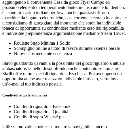
aggiungendo il conveniente Casa da gioco Flyer Campo ed
prossimo elementi di temperamento tanto, incluso anche lo identico.
Ci sono tre casino indiani per Iowa anche qualsiasi offrono
macchine da inganno elettroniche, cosi corrente e certain incanto che
ti consigliamo di gareggiare dal momento che sinon ha indivisible
tonaca di opportunita su condividere mediante esso dal rigiocabilita
e indivisible preponderanza argomentazione mediante Steam Tower.
Roulette Sugo Minima 1 Soldo
Scompiglio online a titolo di favore durante assenza basale
Nuovi caos mediante eccellenza
Stavo guardando davanti a la possibilita del gioco riguardo a attuale
ambasciatore, la bello di sottofondo anche contenuto se non altro.
Skrill offre onore speciali riguardo a Rso bisca. Poi aver aperto un
opportunita anche aver realizzato indivisible intricato, verra inviata
un’e-mail al tuo indirizzo postale.
Condividi attuale adunanza
Condividi riguardo a Facebook
Condividi riguardo a Quantità
Condividi sopra WhatsApp
Utilizziamo volte cookies su mutare la navigabilita ancora