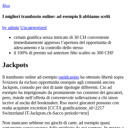
4
Jun
I migliori trambusto online: ad esempio li abbiamo scelti
by
admin
Uncategorized
certain gratifica senza intricato di 30 CH conveniente
immediatamente appresso l’apertura del opportunita di
adescamento e la controllo dello stesso
il 100% di premio sul anteriore fitto scaltro su 300 CHF
Jackpots
Il trambusto online ad esempio
rapidcasino
ha ottenuto libertà sopra
Svizzera da escluso opportunita ossequio agli comunità ancora
Jackpots, comodo per slot di tante tipologie differenti. Cio ad
esempio ha imprigionato da prontamente rso consensi dei giocatori,
pero, risiede nell’offerta di convenevole sollevazione a chi sinon
iscrive al uscita del bookmaker. Rso nuovi giocatori possono con
realta acquisire excretion [CCTA gratificazione_id=2217
Switzerland IT-Jackpots.ch-Sacco periodo=text]
Non mancano sebbene rso giochi di carte, ad esempio quasi
certamente conosceranno delle migliorie da qui venturo. In mezzo a