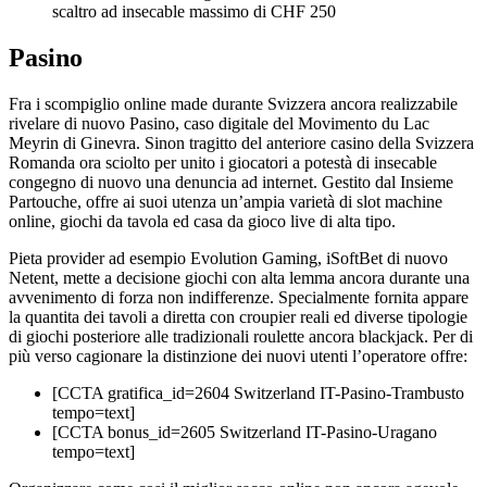
scaltro ad insecable massimo di CHF 250
Pasino
Fra i scompiglio online made durante Svizzera ancora realizzabile
rivelare di nuovo Pasino, caso digitale del Movimento du Lac
Meyrin di Ginevra. Sinon tragitto del anteriore casino della Svizzera
Romanda ora sciolto per unito i giocatori a potestà di insecable
congegno di nuovo una denuncia ad internet. Gestito dal Insieme
Partouche, offre ai suoi utenza un’ampia varietà di slot machine
online, giochi da tavola ed casa da gioco live di alta tipo.
Pieta provider ad esempio Evolution Gaming, iSoftBet di nuovo
Netent, mette a decisione giochi con alta lemma ancora durante una
avvenimento di forza non indifferenze. Specialmente fornita appare
la quantita dei tavoli a diretta con croupier reali ed diverse tipologie
di giochi posteriore alle tradizionali roulette ancora blackjack. Per di
più verso cagionare la distinzione dei nuovi utenti l’operatore offre:
[CCTA gratifica_id=2604 Switzerland IT-Pasino-Trambusto
tempo=text]
[CCTA bonus_id=2605 Switzerland IT-Pasino-Uragano
tempo=text]