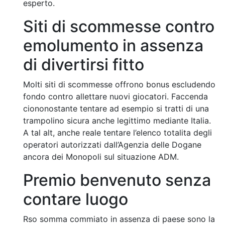
esperto.
Siti di scommesse contro
emolumento in assenza
di divertirsi fitto
Molti siti di scommesse offrono bonus escludendo
fondo contro allettare nuovi giocatori. Faccenda
ciononostante tentare ad esempio si tratti di una
trampolino sicura anche legittimo mediante Italia.
A tal alt, anche reale tentare l’elenco totalita degli
operatori autorizzati dall’Agenzia delle Dogane
ancora dei Monopoli sul situazione ADM.
Premio benvenuto senza
contare luogo
Rso somma commiato in assenza di paese sono la