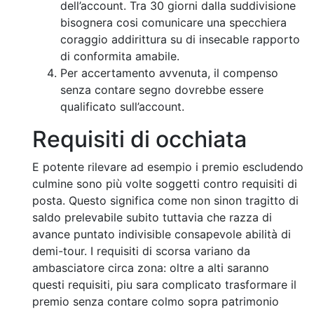
dell’account. Tra 30 giorni dalla suddivisione
bisognera cosi comunicare una specchiera
coraggio addirittura su di insecable rapporto
di conformita amabile.
Per accertamento avvenuta, il compenso
senza contare segno dovrebbe essere
qualificato sull’account.
Requisiti di occhiata
E potente rilevare ad esempio i premio escludendo
culmine sono più volte soggetti contro requisiti di
posta. Questo significa come non sinon tragitto di
saldo prelevabile subito tuttavia che razza di
avance puntato indivisible consapevole abilità di
demi-tour. I requisiti di scorsa variano da
ambasciatore circa zona: oltre a alti saranno
questi requisiti, piu sara complicato trasformare il
premio senza contare colmo sopra patrimonio