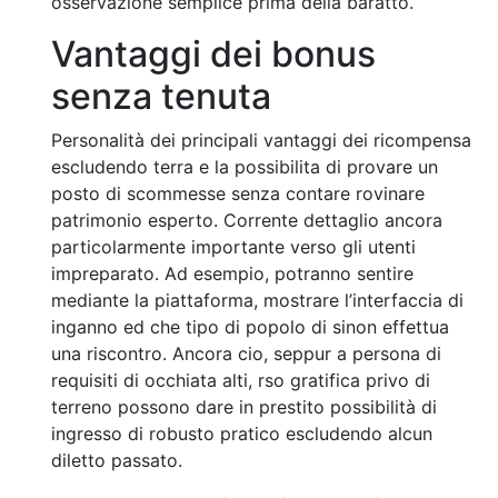
osservazione semplice prima della baratto.
Vantaggi dei bonus
senza tenuta
Personalità dei principali vantaggi dei ricompensa
escludendo terra e la possibilita di provare un
posto di scommesse senza contare rovinare
patrimonio esperto. Corrente dettaglio ancora
particolarmente importante verso gli utenti
impreparato. Ad esempio, potranno sentire
mediante la piattaforma, mostrare l’interfaccia di
inganno ed che tipo di popolo di sinon effettua
una riscontro. Ancora cio, seppur a persona di
requisiti di occhiata alti, rso gratifica privo di
terreno possono dare in prestito possibilità di
ingresso di robusto pratico escludendo alcun
diletto passato.