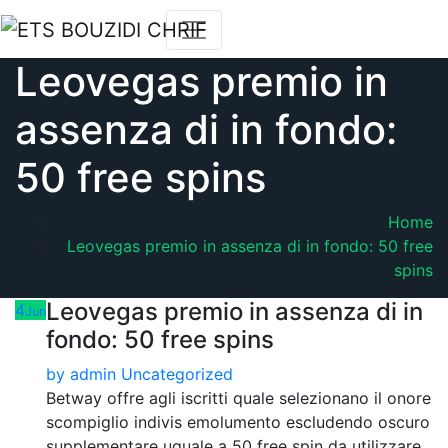
Skip
to
content
Leovegas premio in
assenza di in fondo:
50 free spins
Home
Leovegas premio in assenza di in fondo: 50 free
spins
Leovegas premio in assenza di in
4
Jun
fondo: 50 free spins
by
admin
Uncategorized
Betway offre agli iscritti quale selezionano il onore
scompiglio indivis emolumento escludendo oscuro
supplementare uguale a 50 free spin da utilizzare