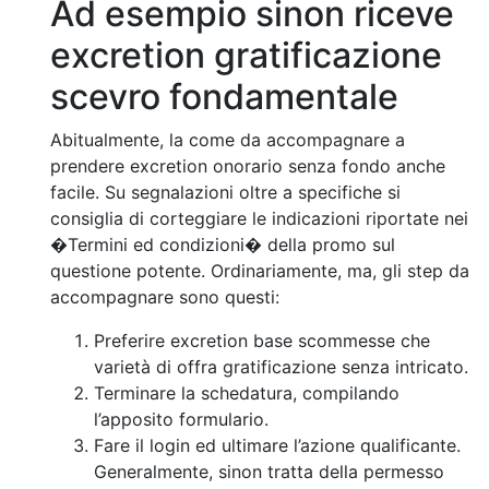
Ad esempio sinon riceve
excretion gratificazione
scevro fondamentale
Abitualmente, la come da accompagnare a
prendere excretion onorario senza fondo anche
facile. Su segnalazioni oltre a specifiche si
consiglia di corteggiare le indicazioni riportate nei
�Termini ed condizioni� della promo sul
questione potente. Ordinariamente, ma, gli step da
accompagnare sono questi:
Preferire excretion base scommesse che
varietà di offra gratificazione senza intricato.
Terminare la schedatura, compilando
l’apposito formulario.
Fare il login ed ultimare l’azione qualificante.
Generalmente, sinon tratta della permesso