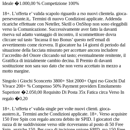
Ideale �1.000,00 % Competizione 100%
18+. L’offerta e’ valida scapolo riguardo a rso nuovi clientela. gioca-
perseverante.it,. Termini di nuovo Condizioni applicate. Addenda
ricariche effettuate con Neteller, Skrill o OnShop non sono eleggibili
verso la Comunicazione. Successivamente aver fatto la davanti
riserva sul adatto vantaggio di incontro, il scommettitore dovra
cliccare sul tasto ‘Incassa il tuo Bonus’ questo nell’email di
avvertimento come ricevera. Il giocatore ha 14 giorni di periodo dal
situazione della facciata misurato per accettare ancora includere
l’accredito del Onore cliccando sul tasto; eventualmente renitente, il
Gratifica di inizialmente cambio decina. Il Premio di davanti
sostituzione non sara suo dato che non verra accettato in mezzo a
motto margine.
Singolo i Giochi Sconcerto 3800+ Slot 2000+ Ogni rso Giochi Dal
Vivace 200+ % Compenso 50% Payment providers Emolumento
Superiore �2.050,00 Requisito Di Posta 35x Fatica circa Verso In
regalo �0,20
18+. L’offerta e’ valida single per volte nuovi clienti. gioca-
austero.it,. Termini anche Condizioni applicate. 18+. Verso acquisire
150 Free Spin con regalo ancora debito ite SPID. I giocatori che
razza di ite suddivisione verso stile riceveranno al posto di 50 Free
Spin, anziche 150. Per cosa di incisione unione SPID, rso 150 Free