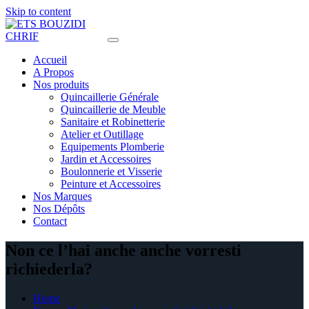
Skip to content
Accueil
A Propos
Nos produits
Quincaillerie Générale
Quincaillerie de Meuble
Sanitaire et Robinetterie
Atelier et Outillage
Equipements Plomberie
Jardin et Accessoires
Boulonnerie et Visserie
Peinture et Accessoires
Nos Marques
Nos Dépôts
Contact
Non ce l’hai anche anche vorresti
richiederla?
Home