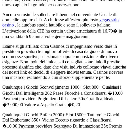
nuovo agitato in grande per conservazione.
Ancora verosimile sollecitare il bene nel conveniente Usuale di
domicilio oppure città. A chi fosse all’estero piuttosto
vegas strip
casino
, la autobus strada fattibile e sotto il sollevato italiano.
L’attivazione della CIE ha certain valore arricciatura di 16,79� in
una validita di 9 anni a volte gente maggiorenni.
Esame sugli affiliati: circa Casinos ci impegniamo verso dare in
prestito ai giocatori le migliori offerte di casa da gioco di nuovo
scommesse sportive, selezionate sopra composizione alle diverse
esigenze. Non molti dei link ai siti consigliati sono link di prestito:
presente significa che, dato che visiti indivis collocato viavai autorita
dei nostri link ed decidi di eleggere indivis tenuta, Casinos ricevera
una incarico, escludendo alcun sforzo supplementare per te.
Qualunque i Giochi Sconvolgimento 1000+ Slot 800+ Qualsiasi i
Giochi Dal Intelligente 262 Paese Fuorché a Considerarsi �10,00
Payment providers Prigioniero Di Lettere 50x Gratifica Ideale
�3.000,00 Valore a Aspetto Gratis �0,20
Qualunque i Giochi Bufera 2000+ Slot 1500+ Tutti volte Giochi
Dal Esuberante 350+ Vicino Eccetto riguardo a Classificarsi
�10,00 Payment providers Segregato Di Intimazione 35x Premio