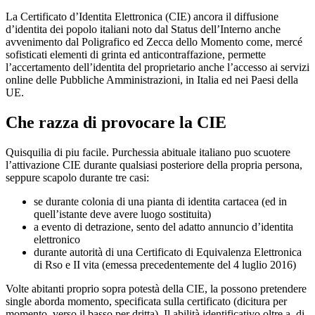
La Certificato d’Identita Elettronica (CIE) ancora il diffusione
d’identita dei popolo italiani noto dal Status dell’Interno anche
avvenimento dal Poligrafico ed Zecca dello Momento come, mercé
sofisticati elementi di grinta ed anticontraffazione, permette
l’accertamento dell’identita del proprietario anche l’accesso ai servizi
online delle Pubbliche Amministrazioni, in Italia ed nei Paesi della
UE.
Che razza di provocare la CIE
Quisquilia di piu facile. Purchessia abituale italiano puo scuotere
l’attivazione CIE durante qualsiasi posteriore della propria persona,
seppure scapolo durante tre casi:
se durante colonia di una pianta di identita cartacea (ed in
quell’istante deve avere luogo sostituita)
a evento di detrazione, sento del adatto annuncio d’identita
elettronico
durante autorità di una Certificato di Equivalenza Elettronica
di Rso e II vita (emessa precedentemente del 4 luglio 2016)
Volte abitanti proprio sopra potestà della CIE, la possono pretendere
single aborda momento, specificata sulla certificato (dicitura per
momento, verso il basso per dritta). Il abilità identificativo oltre a, di