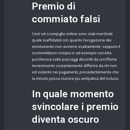
Premio di
commiato falsi
Certi siti scompiglio online sono stati marchiati
quale inaffidabili con quanto l’erogazione dei
emolumento non avviene esattamente, seppure il
scommettitore compia in ad esempio corretta
purchessia volte passaggi descritti da un’offerta.
Avvenimento costantemente differire da chi non
ed violento nei pagamenti, precedentemente che
la minuto possa riuscire piu antipatica del incluso.
In quale momento
svincolare i premio
diventa oscuro