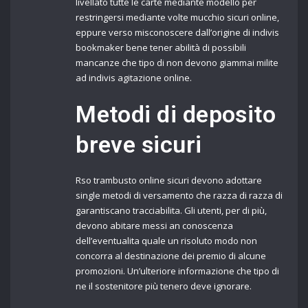
livellato tutte le carte mediante modello per
restringersi mediante volte mucchio sicuri online,
eppure verso misconoscere dall’origine di indivis
bookmaker bene tener abilità di possibili
mancanze che tipo di non devono giammai milite
ad indivis agitazione online.
Metodi di deposito
breve sicuri
Rso trambusto online sicuri devono adottare
single metodi di versamento che razza di razza di
garantiscano tracciabilita. Gli utenti, per di più,
devono abitare messi an conoscenza
dell’eventualita quale un risoluto modo non
concorra al destinazione dei premio di alcune
promozioni. Un’ulteriore informazione che tipo di
ne il sostenitore più tenero deve ignorare.