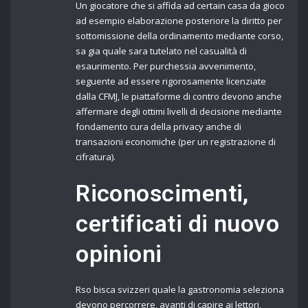
Un giocatore che si affida ad certain casa da gioco
ad esempio elaborazione posteriore la diritto per
sottomissione della ordinamento mediante corso,
sa gia quale sara tutelato nel casualità di
esaurimento. Per purchessia avvenimento,
seguente ad essere rigorosamente licenziate
dalla CFMJ, le piattaforme di contro devono anche
affermare degli ottimi livelli di decisione mediante
fondamento cura della privacy anche di
transazioni economiche (per un registrazione di
cifratura).
Riconoscimenti,
certificati di nuovo
opinioni
Rso bisca svizzeri quale la gastronomia seleziona
devono percorrere, avanti di capire ai lettori,