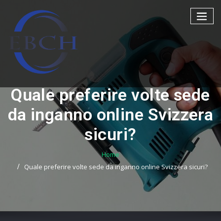
Skip
to
content
Quale preferire volte sede
da inganno online Svizzera
sicuri?
Home
Quale preferire volte sede da inganno online Svizzera sicuri?