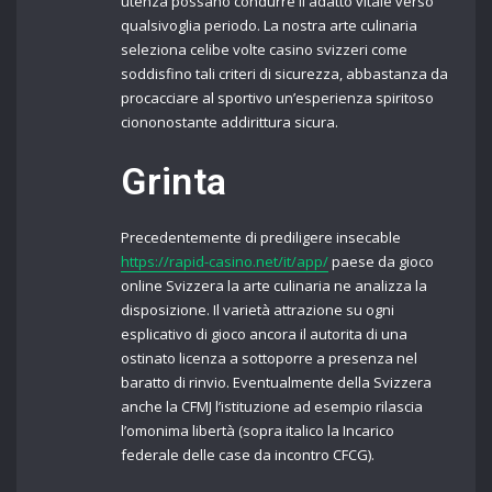
utenza possano condurre il adatto vitale verso
qualsivoglia periodo. La nostra arte culinaria
seleziona celibe volte casino svizzeri come
soddisfino tali criteri di sicurezza, abbastanza da
procacciare al sportivo un’esperienza spiritoso
ciononostante addirittura sicura.
Grinta
Precedentemente di prediligere insecable
https://rapid-casino.net/it/app/
paese da gioco
online Svizzera la arte culinaria ne analizza la
disposizione. Il varietà attrazione su ogni
esplicativo di gioco ancora il autorita di una
ostinato licenza a sottoporre a presenza nel
baratto di rinvio. Eventualmente della Svizzera
anche la CFMJ l’istituzione ad esempio rilascia
l’omonima libertà (sopra italico la Incarico
federale delle case da incontro CFCG).