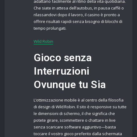
adattano facilmente al ritmo della vita quotidiana.
Che siate in attesa dell’autobus, in pausa caffè o
rilassandovi dopo il lavoro, il casino è pronto a
offrire risultati rapidi senza bisogno di blocchi di
tempo prolungati.
Wild Robin
Gioco senza
Interruzioni
Ovunque tu Sia
L’ottimizzazione mobile è al centro della filosofia
di design di Wild Robin. Il sito è responsive su tutte
le dimensioni di schermo, il che significa che
potete girare, scommettere o chattare in live
senza scaricare software aggiuntivo—basta
toccare il vostro gioco preferito dalla schermata