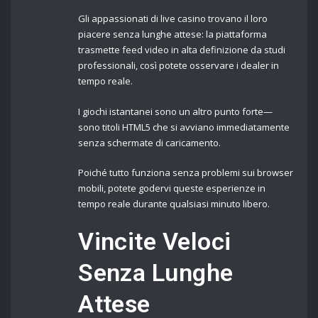
Gli appassionati di live casino trovano il loro
piacere senza lunghe attese: la piattaforma
trasmette feed video in alta definizione da studi
professionali, così potete osservare i dealer in
tempo reale.
I giochi istantanei sono un altro punto forte—
sono titoli HTML5 che si avviano immediatamente
senza schermate di caricamento.
Poiché tutto funziona senza problemi sui browser
mobili, potete godervi queste esperienze in
tempo reale durante qualsiasi minuto libero.
Vincite Veloci
Senza Lunghe
Attese