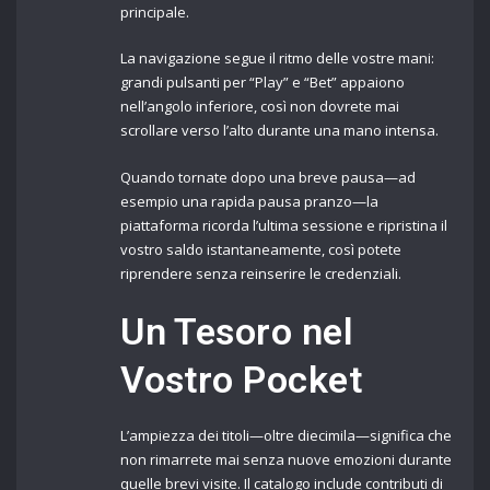
principale.
La navigazione segue il ritmo delle vostre mani:
grandi pulsanti per “Play” e “Bet” appaiono
nell’angolo inferiore, così non dovrete mai
scrollare verso l’alto durante una mano intensa.
Quando tornate dopo una breve pausa—ad
esempio una rapida pausa pranzo—la
piattaforma ricorda l’ultima sessione e ripristina il
vostro saldo istantaneamente, così potete
riprendere senza reinserire le credenziali.
Un Tesoro nel
Vostro Pocket
L’ampiezza dei titoli—oltre diecimila—significa che
non rimarrete mai senza nuove emozioni durante
quelle brevi visite. Il catalogo include contributi di