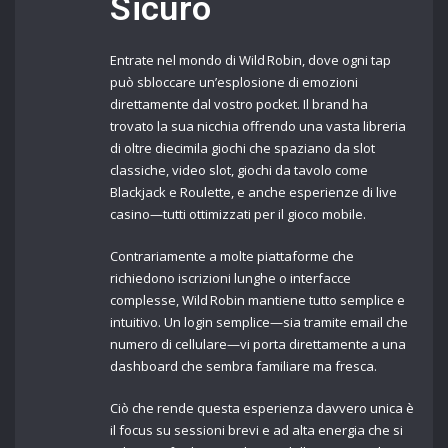
Sicuro
Entrate nel mondo di Wild Robin, dove ogni tap
può sbloccare un’esplosione di emozioni
direttamente dal vostro pocket. Il brand ha
trovato la sua nicchia offrendo una vasta libreria
di oltre diecimila giochi che spaziano da slot
classiche, video slot, giochi da tavolo come
Blackjack e Roulette, e anche esperienze di live
casino—tutti ottimizzati per il gioco mobile.
Contrariamente a molte piattaforme che
richiedono iscrizioni lunghe o interfacce
complesse, Wild Robin mantiene tutto semplice e
intuitivo. Un login semplice—sia tramite email che
numero di cellulare—vi porta direttamente a una
dashboard che sembra familiare ma fresca.
Ciò che rende questa esperienza davvero unica è
il focus su sessioni brevi e ad alta energia che si