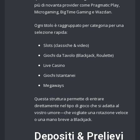
più di novanta provider come Pragmatic Play,
Microgaming, Big Time Gaming e Wazdan.
Ogni titolo è raggruppato per categoria per una
selezione rapida:
Slots (classiche & video)
Giochi da Tavolo (Blackjack, Roulette)
Live Casino
Giochi Istantanei
Megaways
Questa struttura permette di entrare
direttamente nel tipo di gioco che si adatta al
vostro umore—che vogliate una rotazione veloce
o una mano breve a Blackjack.
Depositi & Prelievi