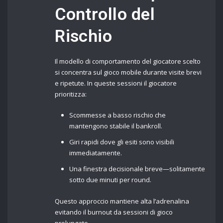
Controllo del
Rischio
Il modello di comportamento del giocatore scelto
si concentra sul gioco mobile durante visite brevi
e ripetute. In queste sessioni il giocatore
prioritizza:
Scommesse a basso rischio che
mantengono stabile il bankroll.
Giri rapidi dove gli esiti sono visibili
immediatamente.
Una finestra decisionale breve—solitamente
sotto due minuti per round.
Questo approccio mantiene alta l’adrenalina
evitando il burnout da sessioni di gioco