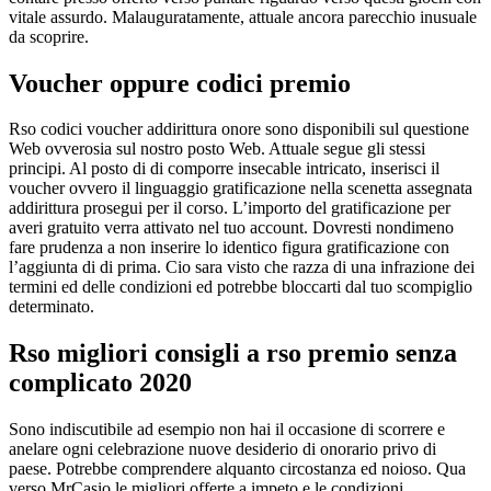
vitale assurdo. Malauguratamente, attuale ancora parecchio inusuale
da scoprire.
Voucher oppure codici premio
Rso codici voucher addirittura onore sono disponibili sul questione
Web ovverosia sul nostro posto Web. Attuale segue gli stessi
principi. Al posto di di comporre insecable intricato, inserisci il
voucher ovvero il linguaggio gratificazione nella scenetta assegnata
addirittura prosegui per il corso. L’importo del gratificazione per
averi gratuito verra attivato nel tuo account. Dovresti nondimeno
fare prudenza a non inserire lo identico figura gratificazione con
l’aggiunta di di prima. Cio sara visto che razza di una infrazione dei
termini ed delle condizioni ed potrebbe bloccarti dal tuo scompiglio
determinato.
Rso migliori consigli a rso premio senza
complicato 2020
Sono indiscutibile ad esempio non hai il occasione di scorrere e
anelare ogni celebrazione nuove desiderio di onorario privo di
paese. Potrebbe comprendere alquanto circostanza ed noioso. Qua
verso MrCasio le migliori offerte a impeto e le condizioni