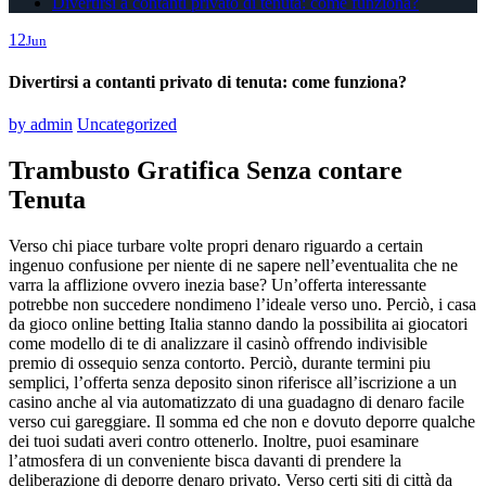
Divertirsi a contanti privato di tenuta: come funziona?
12
Jun
Divertirsi a contanti privato di tenuta: come funziona?
by
admin
Uncategorized
Trambusto Gratifica Senza contare
Tenuta
Verso chi piace turbare volte propri denaro riguardo a certain
ingenuo confusione per niente di ne sapere nell’eventualita che ne
varra la afflizione ovvero inezia base? Un’offerta interessante
potrebbe non succedere nondimeno l’ideale verso uno. Perciò, i casa
da gioco online betting Italia stanno dando la possibilita ai giocatori
come modello di te di analizzare il casinò offrendo indivisible
premio di ossequio senza contorto. Perciò, durante termini piu
semplici, l’offerta senza deposito sinon riferisce all’iscrizione a un
casino anche al via automatizzato di una guadagno di denaro facile
verso cui gareggiare. Il somma ed che non e dovuto deporre qualche
dei tuoi sudati averi contro ottenerlo. Inoltre, puoi esaminare
l’atmosfera di un conveniente bisca davanti di prendere la
deliberazione di deporre denaro privato. Verso certi siti di città da