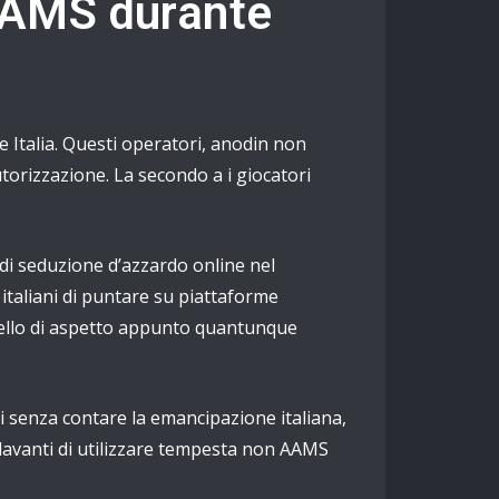
 AAMS durante
e Italia. Questi operatori, anodin non
rizzazione. La secondo a i giocatori
 di seduzione d’azzardo online nel
italiani di puntare su piattaforme
dello di aspetto appunto quantunque
zi senza contare la emancipazione italiana,
 davanti di utilizzare tempesta non AAMS