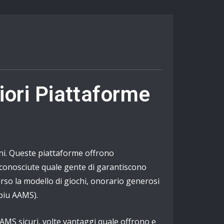
ori Piattaforme
ani. Queste piattaforme offrono
iconosciute quale gente di garantiscono
rso la modello di giochi, onorario generosi
 piu AAMS).
AMS sicuri, volte vantaggi quale offrono e