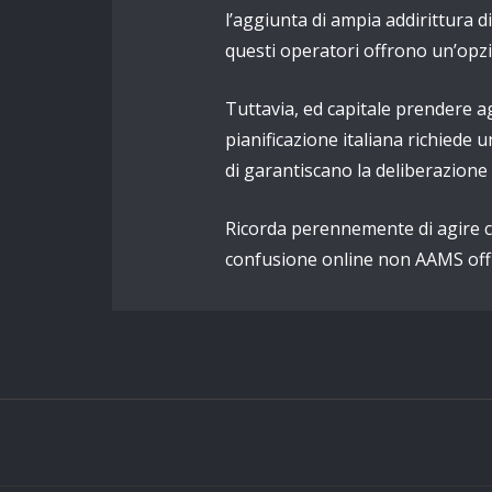
l’aggiunta di ampia addirittura d
questi operatori offrono un’opzi
Tuttavia, ed capitale prendere a
pianificazione italiana richiede
di garantiscano la deliberazione 
Ricorda perennemente di agire co
confusione online non AAMS offro