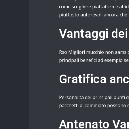
come scegliere piattaforme affida
piuttosto autorevoli ancora che 
Vantaggi de
Rso Migliori mucchio non aams 
principali benefici ad esempio s
Gratifica an
Personalita dei principali punti 
pacchetti di commiato possono co
Antenato Var