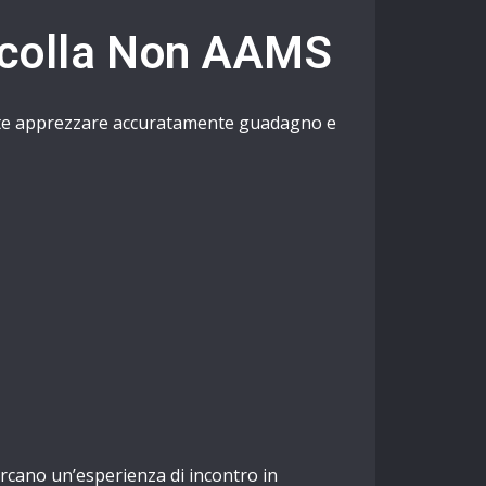
racolla Non AAMS
ante apprezzare accuratamente guadagno e
ercano un’esperienza di incontro in