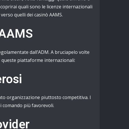
coprirai quali sono le licenze internazionali
 verso quelli dei casinò AAMS.
n AAMS
golamentate dall’ADM. A bruciapelo volte
u queste piattaforme internazionali:
rosi
nto organizzazione piuttosto competitiva. I
di comando più favorevoli.
ovider