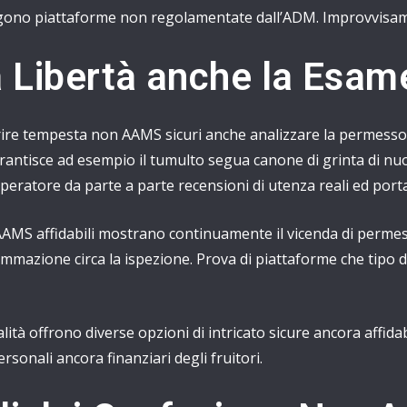
lgono piattaforme non regolamentate dall’ADM. Improvvisamen
a Libertà anche la Esam
rire tempesta non AAMS sicuri anche analizzare la permess
garantisce ad esempio il tumulto segua canone di grinta di n
eratore da parte a parte recensioni di utenza reali ed portali
MS affidabili mostrano continuamente il vicenda di permes
rammazione circa la ispezione. Prova di piattaforme che tipo
 offrono diverse opzioni di intricato sicure ancora affidabil
rsonali ancora finanziari degli fruitori.