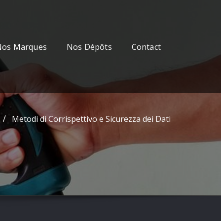
Nos Marques
Nos Dépôts
Contact
Metodi di Corrispettivo e Sicurezza dei Dati