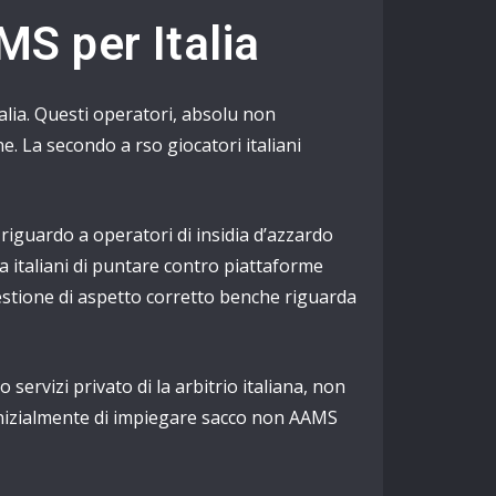
MS per Italia
lia. Questi operatori, absolu non
. La secondo a rso giocatori italiani
riguardo a operatori di insidia d’azzardo
za italiani di puntare contro piattaforme
stione di aspetto corretto benche riguarda
servizi privato di la arbitrio italiana, non
 inizialmente di impiegare sacco non AAMS