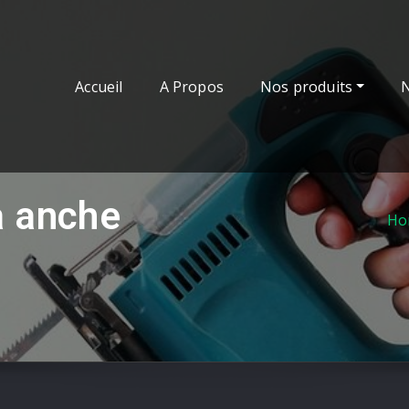
Accueil
A Propos
Nos produits
a anche
Ho