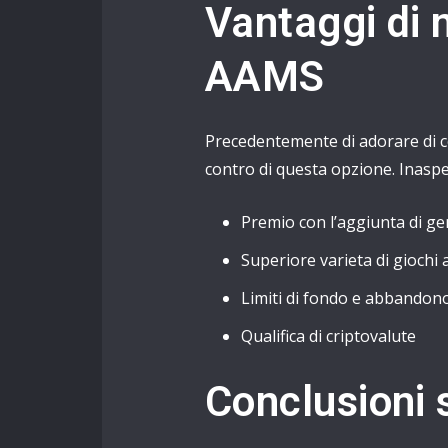
Vantaggi di 
AAMS
Precedentemente di adorare di 
contro di questa opzione. Inaspe
Premio con l’aggiunta di ge
Superiore varieta di giochi
Limiti di fondo e abbandono 
Qualifica di criptovalute
Conclusioni