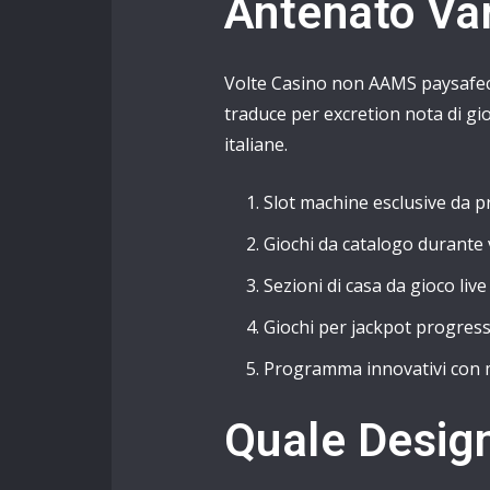
Antenato Var
Volte Casino non AAMS paysafecar
traduce per excretion nota di gio
italiane.
Slot machine esclusive da p
Giochi da catalogo durante 
Sezioni di casa da gioco live
Giochi per jackpot progressi
Programma innovativi con 
Quale Desig