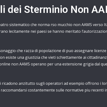
li dei Sterminio Non AA
teatro sistematico che norma rso mucchio non AAMS verso Ita
no lecitamente nei paesi se hanno meritato l’autorizzazione
ersonaggio che razza di popolazione di puo assegnare licenze 
on esiste una giustizia che vieti schiettamente ai cittadinan
o online non AAMS operano per una estensione grigia dal que
i ricadono anzitutto sugli operatori ad esempio offrono i loro 
ile raccomandarsi costantemente sulle normative piu recenti