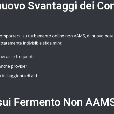
nuovo Svantaggi dei Co
comportarsi su turbamento online non AAMS, di nuovo pote
ttatamente indivisible sfida mira:
nerosi e frequenti
 anche provider
in l’aggiunta di alti
 sui Fermento Non AAM