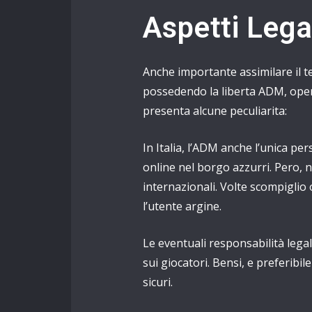
Aspetti Lega
Anche importante assimilare il 
possedendo la liberta ADM, opera
presenta alcune peculiarita:
In Italia, l’ADM anche l’unica p
online nel borgo azzurri. Pero, n
internazionali. Volte scompigli
l’utente argine.
Le eventuali responsabilità legal
sui giocatori. Bensi, e preferib
sicuri.