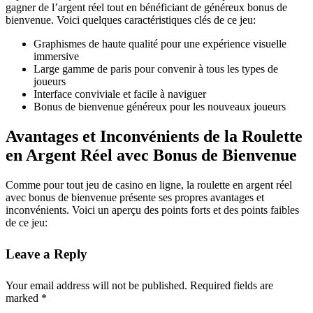
gagner de l’argent réel tout en bénéficiant de généreux bonus de
bienvenue. Voici quelques caractéristiques clés de ce jeu:
Graphismes de haute qualité pour une expérience visuelle
immersive
Large gamme de paris pour convenir à tous les types de
joueurs
Interface conviviale et facile à naviguer
Bonus de bienvenue généreux pour les nouveaux joueurs
Avantages et Inconvénients de la Roulette
en Argent Réel avec Bonus de Bienvenue
Comme pour tout jeu de casino en ligne, la roulette en argent réel
avec bonus de bienvenue présente ses propres avantages et
inconvénients. Voici un aperçu des points forts et des points faibles
de ce jeu:
Leave a Reply
Your email address will not be published.
Required fields are
marked
*