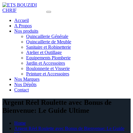
Skip
to
content
Accueil
A Propos
Nos produits
Quincaillerie Générale
Quincaillerie de Meuble
Sanitaire et Robinetterie
Atelier et Outillage
Equipements Plomberie
Jardin et Accessoires
Boulonnerie et Visserie
Peinture et Accessoires
Nos Marques
Nos Dépôts
Contact
Argent Réel Roulette avec Bonus de
Bienvenue: Le Guide Ultime
Home
Argent Réel Roulette avec Bonus de Bienvenue: Le Guide