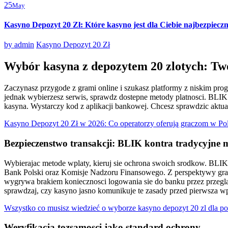
25
May
Kasyno Depozyt 20 Zł: Które kasyno jest dla Ciebie najbezpieczn
by
admin
Kasyno Depozyt 20 Zł
Wybór kasyna z depozytem 20 zlotych: Tw
Zaczynasz przygode z grami online i szukasz platformy z niskim pro
jednak wybierzesz serwis, sprawdz dostepne metody platnosci. BLIK 
kasyna. Wystarczy kod z aplikacji bankowej. Chcesz sprawdzic aktua
Kasyno Depozyt 20 Zł w 2026: Co operatorzy oferują graczom w Po
Bezpieczenstwo transakcji: BLIK kontra tradycyjne 
Wybierajac metode wplaty, kieruj sie ochrona swoich srodkow. BLI
Bank Polski oraz Komisje Nadzoru Finansowego. Z perspektywy grac
wygrywa brakiem koniecznosci logowania sie do banku przez przeg
sprawdzaj, czy kasyno jasno komunikuje te zasady przed pierwsza wp
Wszystko co musisz wiedzieć o wyborze kasyno depozyt 20 zl dla po
Weryfikacja tozsamosci jako standard ochrony